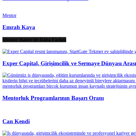
Mentor
Emrah Kaya
Mentor Haber'de Daha Fazlası
Exper Capital, Girişimcilik ve Sermaye Dünyası Ara
Mentorluk Programlarının Başarı Oranı
Can Kendi