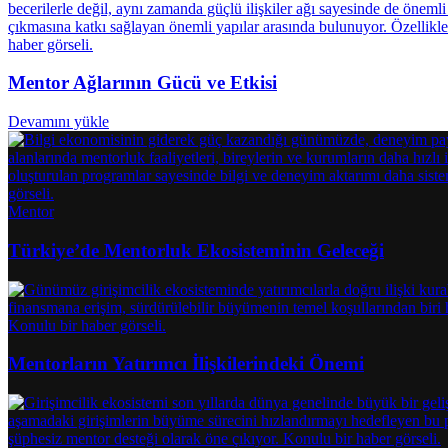
Mentor Ağlarının Gücü ve Etkisi
Devamını yükle
Mentor
Türkiye’de Mentorluk Ekosisteminin Geleceği
Mentorların Yatırımcı İlişkilerindeki Önemi