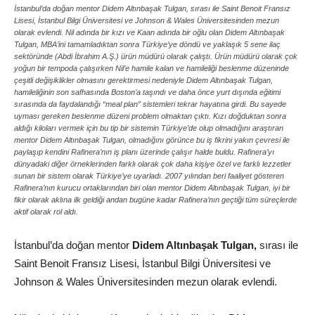
İstanbul’da doğan mentor Didem Altınbaşak Tulgan, sırası ile Saint Benoit Fransız
Lisesi, İstanbul Bilgi Üniversitesi ve Johnson & Wales Üniversitesinden mezun
olarak evlendi. Nil adında bir kızı ve Kaan adında bir oğlu olan Didem Altınbaşak
Tulgan, MBA’ini tamamladıktan sonra Türkiye’ye döndü ve yaklaşık 5 sene ilaç
sektöründe (Abdi İbrahim A.Ş.) ürün müdürü olarak çalıştı. Ürün müdürü olarak çok
yoğun bir tempoda çalışırken Nil’e hamile kalan ve hamileliği beslenme düzeninde
çeşitli değişiklikler olmasını gerektirmesi nedeniyle Didem Altınbaşak Tulgan,
hamileliğinin son safhasında Boston’a taşındı ve daha önce yurt dışında eğitimi
sırasında da faydalandığı “meal plan” sistemleri tekrar hayatına girdi. Bu sayede
uyması gereken beslenme düzeni problem olmaktan çıktı. Kızı doğduktan sonra
aldığı kiloları vermek için bu tip bir sistemin Türkiye’de olup olmadığını araştıran
mentor Didem Altınbaşak Tulgan, olmadığını görünce bu iş fikrini yakın çevresi ile
paylaşıp kendini Rafinera’nın iş planı üzerinde çalışır halde buldu. Rafinera’yı
dünyadaki diğer örneklerinden farklı olarak çok daha kişiye özel ve farklı lezzetler
sunan bir sistem olarak Türkiye’ye uyarladı. 2007 yılından beri faaliyet gösteren
Rafinera’nın kurucu ortaklarından biri olan mentor Didem Altınbaşak Tulgan, iyi bir
fikir olarak aklına ilk geldiği andan bugüne kadar Rafinera’nın geçtiği tüm süreçlerde
aktif olarak rol aldı.
İstanbul’da doğan mentor
Didem Altınbaşak Tulgan,
sırası ile
Saint Benoit Fransız Lisesi, İstanbul Bilgi Üniversitesi ve
Johnson & Wales Üniversitesinden mezun olarak evlendi.