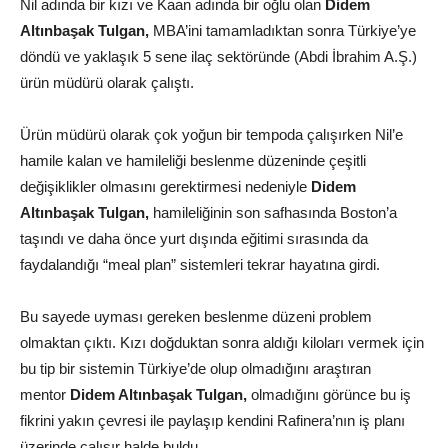
Nil adında bir kızı ve Kaan adında bir oğlu olan
Didem
Altınbaşak Tulgan,
MBA’ini tamamladıktan sonra Türkiye’ye
döndü ve yaklaşık 5 sene ilaç sektöründe (Abdi İbrahim A.Ş.)
ürün müdürü olarak çalıştı.
Ürün müdürü olarak çok yoğun bir tempoda çalışırken Nil’e
hamile kalan ve hamileliği beslenme düzeninde çeşitli
değişiklikler olmasını gerektirmesi nedeniyle
Didem
Altınbaşak Tulgan,
hamileliğinin son safhasında Boston’a
taşındı ve daha önce yurt dışında eğitimi sırasında da
faydalandığı “meal plan” sistemleri tekrar hayatına girdi.
Bu sayede uyması gereken beslenme düzeni problem
olmaktan çıktı. Kızı doğduktan sonra aldığı kiloları vermek için
bu tip bir sistemin Türkiye’de olup olmadığını araştıran
mentor
Didem Altınbaşak Tulgan,
olmadığını görünce bu iş
fikrini yakın çevresi ile paylaşıp kendini Rafinera’nın iş planı
üzerinde çalışır halde buldu.