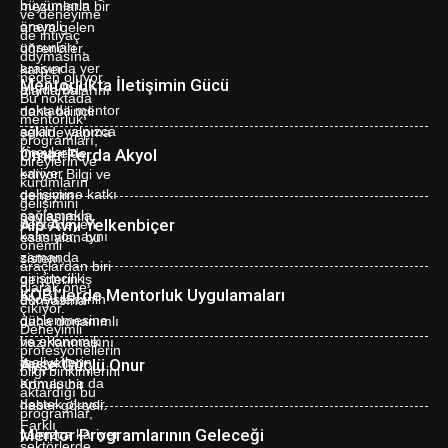
Mentorlukta İletişimin Gücü
Ömer Ferda Akyol
Alp Avni Yelkenbiçer
KOBİ’lerde Mentorluk Uygulamaları
Ayşe Güçlü Onur
Mentor Programlarının Geleceği