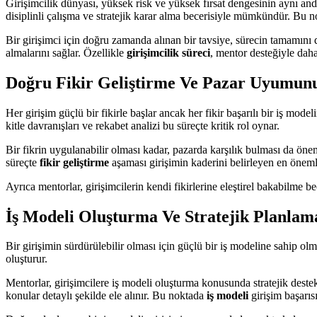
Girişimcilik dünyası, yüksek risk ve yüksek fırsat dengesinin aynı an
disiplinli çalışma ve stratejik karar alma becerisiyle mümkündür. Bu 
Bir girişimci için doğru zamanda alınan bir tavsiye, sürecin tamamını d
almalarını sağlar. Özellikle
girişimcilik süreci
, mentor desteğiyle daha 
Doğru Fikir Geliştirme Ve Pazar Uyumu
Her girişim güçlü bir fikirle başlar ancak her fikir başarılı bir iş mod
kitle davranışları ve rekabet analizi bu süreçte kritik rol oynar.
Bir fikrin uygulanabilir olması kadar, pazarda karşılık bulması da önem
süreçte
fikir geliştirme
aşaması girişimin kaderini belirleyen en önemli
Ayrıca mentorlar, girişimcilerin kendi fikirlerine eleştirel bakabilme 
İş Modeli Oluşturma Ve Stratejik Planlam
Bir girişimin sürdürülebilir olması için güçlü bir iş modeline sahip ol
oluşturur.
Mentorlar, girişimcilere iş modeli oluşturma konusunda stratejik deste
konular detaylı şekilde ele alınır. Bu noktada
iş modeli
girişim başarısı