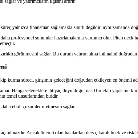
ağlar ve yatırımcıların ilgisini artırır.
Bu süreç yalnızca finansman sağlamakla sınırlı değildir; aynı zamanda d
k daha profesyonel sunumlar hazırlamalarına yardımcı olur. Pitch deck haz
nemeçtir.
azırlıklı görünmesini sağlar. Bu durum yatırım alma ihtimalini doğrudan a
mi
 Ekip kurma süreci, girişimin geleceğini doğrudan etkileyen en önemli adı
sunar. Hangi yeteneklere ihtiyaç duyulduğu, nasıl bir ekip yapısının kuru
nın temel unsurlarından biridir.
 daha etkili çözümler üretmesini sağlar.
 kaçınılmazdır. Ancak önemli olan hatalardan ders çıkarabilmek ve riskle