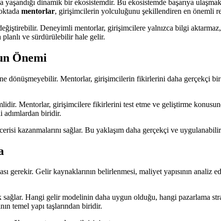
da yaşandığı dinamik bir ekosistemdir. Bu ekosistemde başarıya ulaşmak 
noktada
mentorlar
, girişimcilerin yolculuğunu şekillendiren en önemli re
eğiştirebilir. Deneyimli mentorlar, girişimcilere yalnızca bilgi aktarmaz,
planlı ve sürdürülebilir hale gelir.
nun Önemi
eline dönüşmeyebilir. Mentorlar, girişimcilerin fikirlerini daha gerçekçi 
lidir. Mentorlar, girişimcilere fikirlerini test etme ve geliştirme konus
 adımlardan biridir.
becerisi kazanmalarını sağlar. Bu yaklaşım daha gerçekçi ve uygulanabili
a
ması gerekir. Gelir kaynaklarının belirlenmesi, maliyet yapısının analiz e
k sağlar. Hangi gelir modelinin daha uygun olduğu, hangi pazarlama strat
nın temel yapı taşlarından biridir.