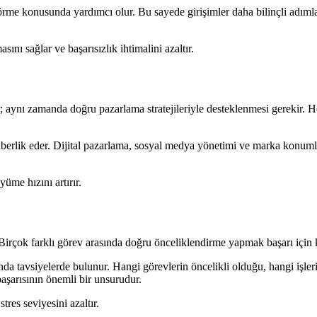
görme konusunda yardımcı olur. Bu sayede girişimler daha bilinçli adıml
ını sağlar ve başarısızlık ihtimalini azaltır.
r; aynı zamanda doğru pazarlama stratejileriyle desteklenmesi gerekir. H
ehberlik eder. Dijital pazarlama, sosyal medya yönetimi ve marka konumla
yüme hızını artırır.
Birçok farklı görev arasında doğru önceliklendirme yapmak başarı için k
da tavsiyelerde bulunur. Hangi görevlerin öncelikli olduğu, hangi işler
aşarısının önemli bir unsurudur.
res seviyesini azaltır.