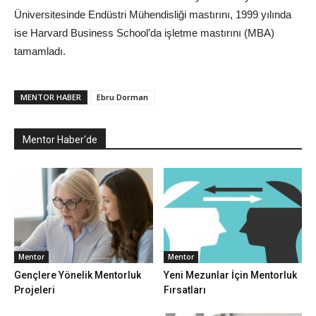
Üniversitesinde Endüstri Mühendisliği mastırını, 1999 yılında
ise Harvard Business School’da işletme mastırını (MBA)
tamamladı.
MENTOR HABER
Ebru Dorman
Mentor Haber'de
Mentor
Mentor
Gençlere Yönelik Mentorluk
Yeni Mezunlar İçin Mentorluk
Projeleri
Fırsatları