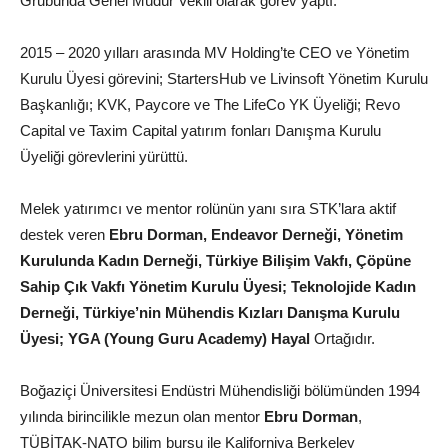
Grubunda Genel Müdür Vekili olarak görev yaptı.
2015 – 2020 yılları arasında MV Holding’te CEO ve Yönetim
Kurulu Üyesi görevini; StartersHub ve Livinsoft Yönetim Kurulu
Başkanlığı; KVK, Paycore ve The LifeCo YK Üyeliği; Revo
Capital ve Taxim Capital yatırım fonları Danışma Kurulu
Üyeliği görevlerini yürüttü.
Melek yatırımcı ve mentor rolünün yanı sıra STK’lara aktif
destek veren
Ebru Dorman,
Endeavor Derneği, Yönetim
Kurulunda Kadın Derneği, Türkiye Bilişim Vakfı, Çöpüne
Sahip Çık Vakfı Yönetim Kurulu Üyesi; Teknolojide Kadın
Derneği, Türkiye’nin Mühendis Kızları Danışma Kurulu
Üyesi; YGA (Young Guru Academy) Hayal
Ortağıdır.
Boğaziçi Üniversitesi Endüstri Mühendisliği bölümünden 1994
yılında birincilikle mezun olan mentor
Ebru Dorman
,
TÜBİTAK-NATO bilim bursu ile Kaliforniya Berkeley