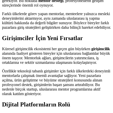
gerekiyor. Bu noktada
mentor desteği
, profesyonellerin gelişim
süreçlerinde önemli rol oynuyor.
Farklı ülkelerde görev yapan mentorlar, menteelere yalnızca mesleki
deneyimlerini aktarmıyor, aynı zamanda uluslararası iş yapma
kültürü hakkında da değerli bilgiler sunuyor. Böylece bireyler farklı
pazarlara giriş stratejileri geliştirirken daha bilinçli hareket edebiliyor.
Girişimciler İçin Yeni Fırsatlar
Küresel girişimcilik ekosistemi her geçen gün büyürken
girişimcilik
alanında faaliyet gösteren bireyler için uluslararası bağlantılar büyük
önem taşıyor. Mentorluk ağları, girişimcilerin yatırımcılara, iş
ortaklarına ve sektör uzmanlarına ulaşmasını kolaylaştırıyor.
Özellikle teknoloji tabanlı girişimler için farklı ülkelerdeki deneyimli
mentorlarla çalışmak önemli avantajlar sağlıyor. Yeni pazarlara
açılma, ürün geliştirme ve büyüme stratejileri konusunda alınan
profesyonel destek, girişimlerin başarı şansını artırabiliyor. Bu
nedenle birçok startup, uluslararası mentor programlarına aktif
olarak katılım gösteriyor.
Dijital Platformların Rolü