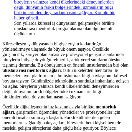
Son yıllarda küresel iş dünyasının gelişmesiyle birlikte
uluslararası mentorluk programlarına olan ilgi önemli
ölçüde arttı.
Küreselleşen iş dünyasında bilgiye erişim kadar doğru
yönlendirmeye ulaşmak da büyük önem taşıyor. Özellikle
girişimcilik, kariyer planlaması ve profesyonel gelişim alanlarında
bireylerin ihtiyaç duyduğu rehberlik, artık yerel sınırların ötesine
taşınmış durumda. Bu dönüşümün en önemli unsurlarından biri olan
uluslararası mentorluk ağları
, farklı ülkelerden mentorlar ile
menteeleri aynı platformlarda buluşturarak bilgi paylaşımını küresel
boyuta taşıyor. Günümüzde teknolojinin sunduğu imkanlarla gelişen
bu ağlar, bireylerin yalnızca kendi ülkelerindeki deneyimlerden
değil, dünyanın farklı bölgelerindeki uzmanların bilgi
birikimlerinden de yararlanmasını sağlıyor.
Özellikle dijitalleşmenin hız kazanmasıyla birlikte
mentorluk
ağları
, girişimciler, öğrenciler, yöneticiler ve profesyoneller için
önemli fırsatlar sunmaya başladı. Farklı kültürlerden gelen
mentorların sağladığı bakış açıları, bireylerin hem kişisel hem de
mesleki gelişim süreçlerini daha güçlü hale getiriyor. Böylece