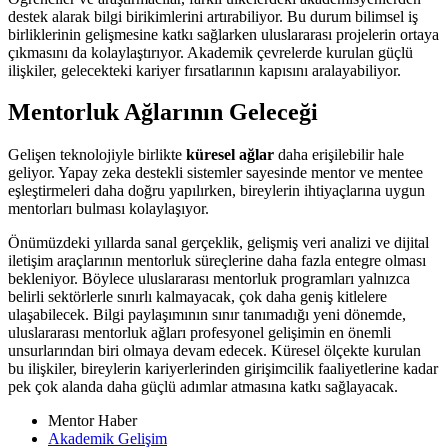
destek alarak bilgi birikimlerini artırabiliyor. Bu durum bilimsel iş
birliklerinin gelişmesine katkı sağlarken uluslararası projelerin ortaya
çıkmasını da kolaylaştırıyor. Akademik çevrelerde kurulan güçlü
ilişkiler, gelecekteki kariyer fırsatlarının kapısını aralayabiliyor.
Mentorluk Ağlarının Geleceği
Gelişen teknolojiyle birlikte
küresel ağlar
daha erişilebilir hale
geliyor. Yapay zeka destekli sistemler sayesinde mentor ve mentee
eşleştirmeleri daha doğru yapılırken, bireylerin ihtiyaçlarına uygun
mentorları bulması kolaylaşıyor.
Önümüzdeki yıllarda sanal gerçeklik, gelişmiş veri analizi ve dijital
iletişim araçlarının mentorluk süreçlerine daha fazla entegre olması
bekleniyor. Böylece uluslararası mentorluk programları yalnızca
belirli sektörlerle sınırlı kalmayacak, çok daha geniş kitlelere
ulaşabilecek. Bilgi paylaşımının sınır tanımadığı yeni dönemde,
uluslararası mentorluk ağları profesyonel gelişimin en önemli
unsurlarından biri olmaya devam edecek. Küresel ölçekte kurulan
bu ilişkiler, bireylerin kariyerlerinden girişimcilik faaliyetlerine kadar
pek çok alanda daha güçlü adımlar atmasına katkı sağlayacak.
Mentor Haber
Akademik Gelişim