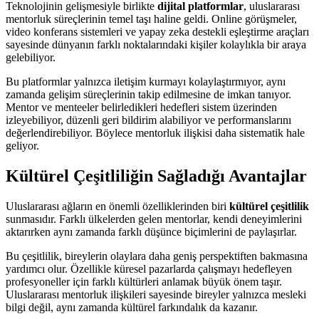
Teknolojinin gelişmesiyle birlikte
dijital platformlar
, uluslararası
mentorluk süreçlerinin temel taşı haline geldi. Online görüşmeler,
video konferans sistemleri ve yapay zeka destekli eşleştirme araçları
sayesinde dünyanın farklı noktalarındaki kişiler kolaylıkla bir araya
gelebiliyor.
Bu platformlar yalnızca iletişim kurmayı kolaylaştırmıyor, aynı
zamanda gelişim süreçlerinin takip edilmesine de imkan tanıyor.
Mentor ve menteeler belirledikleri hedefleri sistem üzerinden
izleyebiliyor, düzenli geri bildirim alabiliyor ve performanslarını
değerlendirebiliyor. Böylece mentorluk ilişkisi daha sistematik hale
geliyor.
Kültürel Çeşitliliğin Sağladığı Avantajlar
Uluslararası ağların en önemli özelliklerinden biri
kültürel çeşitlilik
sunmasıdır. Farklı ülkelerden gelen mentorlar, kendi deneyimlerini
aktarırken aynı zamanda farklı düşünce biçimlerini de paylaşırlar.
Bu çeşitlilik, bireylerin olaylara daha geniş perspektiften bakmasına
yardımcı olur. Özellikle küresel pazarlarda çalışmayı hedefleyen
profesyoneller için farklı kültürleri anlamak büyük önem taşır.
Uluslararası mentorluk ilişkileri sayesinde bireyler yalnızca mesleki
bilgi değil, aynı zamanda kültürel farkındalık da kazanır.