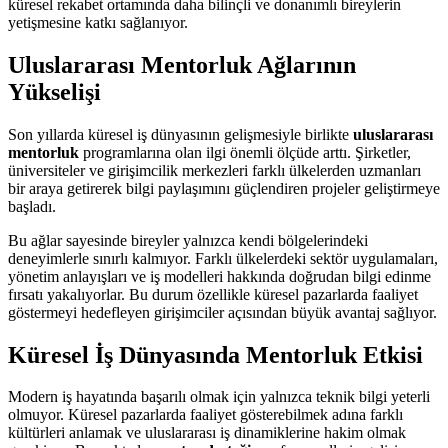
küresel rekabet ortamında daha bilinçli ve donanımlı bireylerin
yetişmesine katkı sağlanıyor.
Uluslararası Mentorluk Ağlarının
Yükselişi
Son yıllarda küresel iş dünyasının gelişmesiyle birlikte
uluslararası
mentorluk
programlarına olan ilgi önemli ölçüde arttı. Şirketler,
üniversiteler ve girişimcilik merkezleri farklı ülkelerden uzmanları
bir araya getirerek bilgi paylaşımını güçlendiren projeler geliştirmeye
başladı.
Bu ağlar sayesinde bireyler yalnızca kendi bölgelerindeki
deneyimlerle sınırlı kalmıyor. Farklı ülkelerdeki sektör uygulamaları,
yönetim anlayışları ve iş modelleri hakkında doğrudan bilgi edinme
fırsatı yakalıyorlar. Bu durum özellikle küresel pazarlarda faaliyet
göstermeyi hedefleyen girişimciler açısından büyük avantaj sağlıyor.
Küresel İş Dünyasında Mentorluk Etkisi
Modern iş hayatında başarılı olmak için yalnızca teknik bilgi yeterli
olmuyor. Küresel pazarlarda faaliyet gösterebilmek adına farklı
kültürleri anlamak ve uluslararası iş dinamiklerine hakim olmak