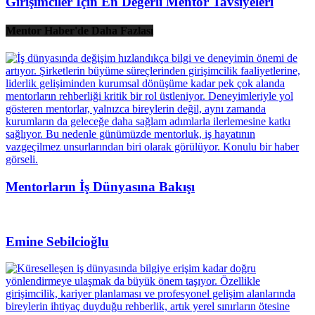
Girişimciler İçin En Değerli Mentor Tavsiyeleri
Mentor Haber'de Daha Fazlası
Mentorların İş Dünyasına Bakışı
Emine Sebilcioğlu