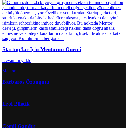
Startup’lar İçin Mentorun Önemi
Devamını yükle
Mentor
Barbaros Özbugutu
Erol Bilecik
Cemil Gandur