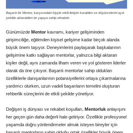
Başarılı bir Mentor, karşısındaki kişiyle etkili iletişim kurabilen ve düşüncelerini açık
şekilde aktarabilen bir yapıya sahip olmalıdır.
Günümüzde
Mentor
kavramı, kariyer gelişiminden
girişimciliğe, eğitimden kişisel gelişime kadar birçok alanda
büyük önem taşıyor. Deneyimlerini paylaşarak başkalarının
gelişimine katkı sağlayan mentorlar, yalnızca bilgi aktaran
kişiler değil, aynı zamanda ilham veren ve yol gösteren liderler
olarak da öne çıkıyor. Başarılı mentorlar sahip oldukları
özelliklerle danışanlarının potansiyellerini ortaya çıkarmalarına
yardımcı olurken, uzun vadeli başarıların temelini oluşturan
rehberlik süreçlerini de etkili şekilde yönetiyor.
Değişen iş dünyası ve rekabet koşulları,
Mentorluk
anlayışını
her geçen gün daha değerli hale getiriyor. Özellikle profesyonel
yaşamda doğru yönlendirmeler almak isteyen bireyler için
başarılı mentorların sahip olduğu ortak özellikler büyük önem