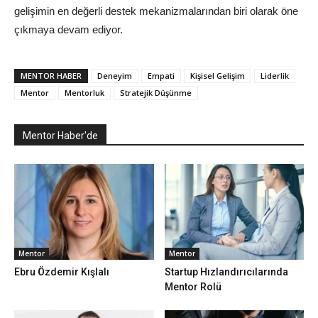
gelişimin en değerli destek mekanizmalarından biri olarak öne
çıkmaya devam ediyor.
MENTOR HABER
Deneyim
Empati
Kişisel Gelişim
Liderlik
Mentor
Mentorluk
Stratejik Düşünme
Mentor Haber'de
Mentor
Mentor
Ebru Özdemir Kışlalı
Startup Hızlandırıcılarında
Mentor Rolü