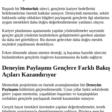
Başarılı bir
Mentorluk
süreci, gençlerin kariyer hedeflerini
belirlemelerine önemli katkılar sunuyor. Deneyimli mentorlar, sektör
hakkında sahip oldukları bilgileri paylaşarak gençlerin ilgi alanlarına
uygun meslekleri daha doğru değerlendirmesine yardımcı oluyor.
Kariyer planlaması aşamasında yapılan yönlendirmeler sayesinde
gençler güçlü yönlerini keşfederken geliştirmeleri gereken alanları
da daha net görebiliyor. Bu durum gelecekte daha doğru meslek
seçimleri yapılmasını destekliyor.
Erken dönemde alınan mentor desteği, iş hayatına hazırlık sürecini
hızlandırırken gençlerin özgüven kazanmasına da katkı sağlıyor.
Deneyim Paylaşımı Gençlere Farklı Bakış
Açıları Kazandırıyor
Mentorluk projelerinin en önemli avantajlarından biri
Deneyim
Paylaşımı
kültürünü güçlendirmesidir. Uzun yıllar farklı sektörlerde
görev yapan mentorlar, yaşadıkları başarıları ve karşılaştıkları
zorlukları gençlerle paylaşarak önemli kazanımlar sunuyor.
Gerçek hayat örnekleri üzerinden yapılan değerlendirmeler, teorik
bilgilerin uygulamayla desteklenmesini sağlıyor. Böylece gençler