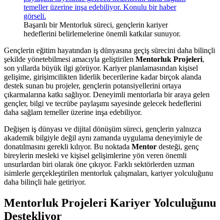
Başarılı bir Mentorluk süreci, gençlerin kariyer
hedeflerini belirlemelerine önemli katkılar sunuyor.
Gençlerin eğitim hayatından iş dünyasına geçiş sürecini daha bilinçli
şekilde yönetebilmesi amacıyla geliştirilen
Mentorluk Projeleri
,
son yıllarda büyük ilgi görüyor. Kariyer planlamasından kişisel
gelişime, girişimcilikten liderlik becerilerine kadar birçok alanda
destek sunan bu projeler, gençlerin potansiyellerini ortaya
çıkarmalarına katkı sağlıyor. Deneyimli mentorlarla bir araya gelen
gençler, bilgi ve tecrübe paylaşımı sayesinde gelecek hedeflerini
daha sağlam temeller üzerine inşa edebiliyor.
Değişen iş dünyası ve dijital dönüşüm süreci, gençlerin yalnızca
akademik bilgiyle değil aynı zamanda uygulama deneyimiyle de
donatılmasını gerekli kılıyor. Bu noktada
Mentor
desteği, genç
bireylerin mesleki ve kişisel gelişimlerine yön veren önemli
unsurlardan biri olarak öne çıkıyor. Farklı sektörlerden uzman
isimlerle gerçekleştirilen mentorluk çalışmaları, kariyer yolculuğunu
daha bilinçli hale getiriyor.
Mentorluk Projeleri Kariyer Yolculuğunu
Destekliyor