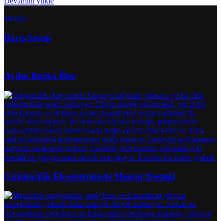
Devamını yükle
Mentor
Barış Seven
Aydın Buğra İlter
Girişimcilik Ekosisteminde Mentor Desteği