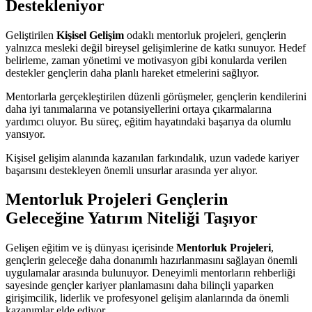
Destekleniyor
Geliştirilen
Kişisel Gelişim
odaklı mentorluk projeleri, gençlerin
yalnızca mesleki değil bireysel gelişimlerine de katkı sunuyor. Hedef
belirleme, zaman yönetimi ve motivasyon gibi konularda verilen
destekler gençlerin daha planlı hareket etmelerini sağlıyor.
Mentorlarla gerçekleştirilen düzenli görüşmeler, gençlerin kendilerini
daha iyi tanımalarına ve potansiyellerini ortaya çıkarmalarına
yardımcı oluyor. Bu süreç, eğitim hayatındaki başarıya da olumlu
yansıyor.
Kişisel gelişim alanında kazanılan farkındalık, uzun vadede kariyer
başarısını destekleyen önemli unsurlar arasında yer alıyor.
Mentorluk Projeleri Gençlerin
Geleceğine Yatırım Niteliği Taşıyor
Gelişen eğitim ve iş dünyası içerisinde
Mentorluk Projeleri
,
gençlerin geleceğe daha donanımlı hazırlanmasını sağlayan önemli
uygulamalar arasında bulunuyor. Deneyimli mentorların rehberliği
sayesinde gençler kariyer planlamasını daha bilinçli yaparken
girişimcilik, liderlik ve profesyonel gelişim alanlarında da önemli
kazanımlar elde ediyor.