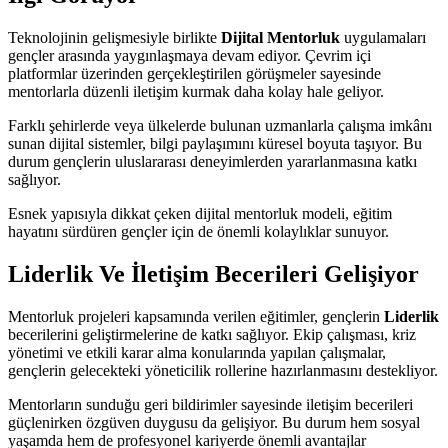
Teknolojinin gelişmesiyle birlikte
Dijital Mentorluk
uygulamaları
gençler arasında yaygınlaşmaya devam ediyor. Çevrim içi
platformlar üzerinden gerçekleştirilen görüşmeler sayesinde
mentorlarla düzenli iletişim kurmak daha kolay hale geliyor.
Farklı şehirlerde veya ülkelerde bulunan uzmanlarla çalışma imkânı
sunan dijital sistemler, bilgi paylaşımını küresel boyuta taşıyor. Bu
durum gençlerin uluslararası deneyimlerden yararlanmasına katkı
sağlıyor.
Esnek yapısıyla dikkat çeken dijital mentorluk modeli, eğitim
hayatını sürdüren gençler için de önemli kolaylıklar sunuyor.
Liderlik Ve İletişim Becerileri Gelişiyor
Mentorluk projeleri kapsamında verilen eğitimler, gençlerin
Liderlik
becerilerini geliştirmelerine de katkı sağlıyor. Ekip çalışması, kriz
yönetimi ve etkili karar alma konularında yapılan çalışmalar,
gençlerin gelecekteki yöneticilik rollerine hazırlanmasını destekliyor.
Mentorların sunduğu geri bildirimler sayesinde iletişim becerileri
güçlenirken özgüven duygusu da gelişiyor. Bu durum hem sosyal
yaşamda hem de profesyonel kariyerde önemli avantajlar