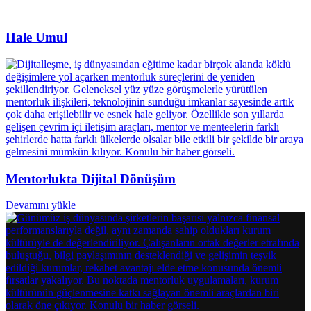
Hale Umul
Mentorlukta Dijital Dönüşüm
Devamını yükle