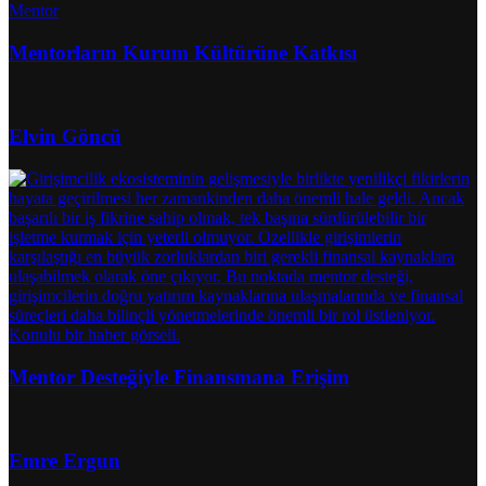
Mentor
Mentorların Kurum Kültürüne Katkısı
Elvin Göncü
Mentor Desteğiyle Finansmana Erişim
Emre Ergun