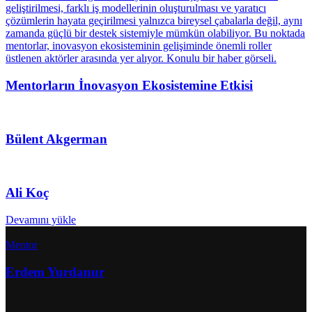
Mentorların İnovasyon Ekosistemine Etkisi
Bülent Akgerman
Ali Koç
Devamını yükle
Mentor
Erdem Yurdanur