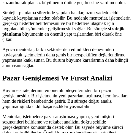
kazandırarak plansız büyümenin önüne geçilmesine yardımcı olur.
Stratejik planlama sürecinde yapılan hatalar, uzun vadede ciddi
kaynak kayıplarına neden olabilir. Bu nedenle mentorlar, işletmelerin
gerçekçi hedefler belirlemesini ve bu hedeflere ulaşmak için
uygulanabilir yöntemler geliştirmesini sağlar. Bu süreçte
stratejik
planlama
büyümenin en önemli yapı taşlarından biri olarak öne
çıkar.
Ayrıca mentorlar, farklı sektörlerden edindikleri deneyimleri
paylaşarak işletmelerin daha geniş bir perspektiften değerlendirme
yapmasına katkı sunar. Bu durum büyüme kararlarının daha bilinçli
alınmasını sağlar.
Pazar Genişlemesi Ve Fırsat Analizi
Büyüme stratejilerinin en önemli bileşenlerinden biri pazar
genişlemesidir. Bir işletmenin yeni pazarlara açılması, hem fırsatları
hem de riskleri beraberinde getirir. Bu süreçte doğru analiz
yapılmadığında ciddi başarısızlıklar yaşanabilir.
Mentorlar, işletmelere pazar araştırması yapma, yeni müşteri
segmentleri belirleme ve rekabet analizini doğru şekilde
gerçekleştirme konusunda destek olur. Bu sayede büyüme süreci
daha kontrollü ilerler. Özellikle
pazar genişlemesi
stratejileri,