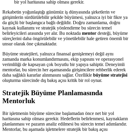
bir yol haritasına sahip olması gerekir.
Rekabetin yoğunlaştığı günümüz iş dünyasında şirketlerin ve
girişimlerin sürdürülebilir şekilde büyümesi, yalnızca iyi bir fikre ya
da güçlü bir başlangıca bağlı değildir. Doğru zamanlama, doğru
kaynak kullanımı ve stratejik yönlendirme bu sürecin temel
belirleyicileri arasında yer alır. Bu noktada
mentor
desteği, büyüme
süreçlerini daha öngörülebilir ve yönetilebilir hale getiren önemli bir
unsur olarak öne çıkmaktadır.
Büyüme stratejileri, yalnızca finansal genişlemeyi değil aynı
zamanda marka konumlandırmasını, ekip yapısını ve operasyonel
verimliliği de kapsayan çok boyutlu bir yapıya sahiptir. Deneyimli
mentorlar, bu sürecin her aşamasında girişimcilere rehberlik ederek
daha sağlıklı kararlar alınmasını sağlar. Özellikle
büyüme stratejisi
oluşturma sürecinde dış bakış açısı kritik bir rol oynar.
Stratejik Büyüme Planlamasında
Mentorluk
Bir işletmenin büyüme sürecine başlamadan önce net bir yol
haritasına sahip olması gerekir. Hedeflerin belirlenmesi, kaynakların
planlanması ve pazarın analiz edilmesi bu sürecin temel adımlarıdır.
Mentorlar, bu aşamada işletmelere stratejik bir bakış açısı