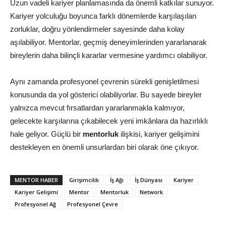
Uzun vadeli kariyer planlamasında da önemli katkılar sunuyor.
Kariyer yolculuğu boyunca farklı dönemlerde karşılaşılan
zorluklar, doğru yönlendirmeler sayesinde daha kolay
aşılabiliyor. Mentorlar, geçmiş deneyimlerinden yararlanarak
bireylerin daha bilinçli kararlar vermesine yardımcı olabiliyor.
Aynı zamanda profesyonel çevrenin sürekli genişletilmesi
konusunda da yol gösterici olabiliyorlar. Bu sayede bireyler
yalnızca mevcut fırsatlardan yararlanmakla kalmıyor,
gelecekte karşılarına çıkabilecek yeni imkânlara da hazırlıklı
hale geliyor. Güçlü bir
mentorluk
ilişkisi, kariyer gelişimini
destekleyen en önemli unsurlardan biri olarak öne çıkıyor.
MENTOR HABER
Girişimcilik
İş Ağı
İş Dünyası
Kariyer
Kariyer Gelişimi
Mentor
Mentorluk
Network
Profesyonel Ağ
Profesyonel Çevre