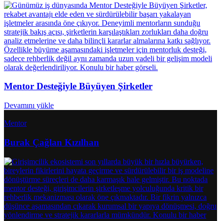
Mentor Desteğiyle Büyüyen Şirketler
Devamını yükle
Mentor
Burak Çağlan Kızılhan