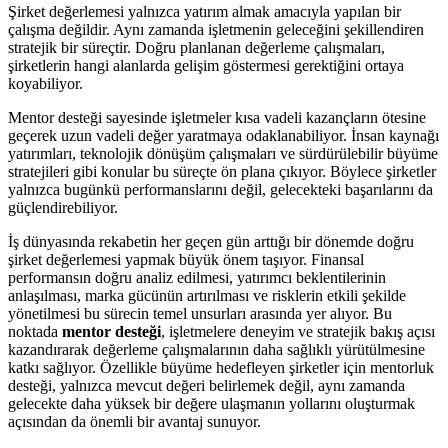
Şirket değerlemesi yalnızca yatırım almak amacıyla yapılan bir
çalışma değildir. Aynı zamanda işletmenin geleceğini şekillendiren
stratejik bir süreçtir. Doğru planlanan değerleme çalışmaları,
şirketlerin hangi alanlarda gelişim göstermesi gerektiğini ortaya
koyabiliyor.
Mentor desteği sayesinde işletmeler kısa vadeli kazançların ötesine
geçerek uzun vadeli değer yaratmaya odaklanabiliyor. İnsan kaynağı
yatırımları, teknolojik dönüşüm çalışmaları ve sürdürülebilir büyüme
stratejileri gibi konular bu süreçte ön plana çıkıyor. Böylece şirketler
yalnızca bugünkü performanslarını değil, gelecekteki başarılarını da
güçlendirebiliyor.
İş dünyasında rekabetin her geçen gün arttığı bir dönemde doğru
şirket değerlemesi yapmak büyük önem taşıyor. Finansal
performansın doğru analiz edilmesi, yatırımcı beklentilerinin
anlaşılması, marka gücünün artırılması ve risklerin etkili şekilde
yönetilmesi bu sürecin temel unsurları arasında yer alıyor. Bu
noktada
mentor desteği
, işletmelere deneyim ve stratejik bakış açısı
kazandırarak değerleme çalışmalarının daha sağlıklı yürütülmesine
katkı sağlıyor. Özellikle büyüme hedefleyen şirketler için mentorluk
desteği, yalnızca mevcut değeri belirlemek değil, aynı zamanda
gelecekte daha yüksek bir değere ulaşmanın yollarını oluşturmak
açısından da önemli bir avantaj sunuyor.