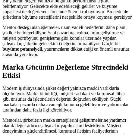
Bir şirketin değeri yalnızca bugünkü performansına göre
belirlenmiyor. Gelecekte elde edebileceği gelirler ve büyüme
kapasitesi de değerleme sürecinde önemli rol oynuyor. Bu nedenle
şirketlerin büyüme stratejilerini net şekilde ortaya koyması gerekiyor.
Mentor desteği alan işletmeler, uzun vadeli hedeflerini daha planlı
şekilde belirleyebiliyor. Yeni pazarlara açılma, ürün geliştirme ve
müşteri portföyünü genişletme gibi konular üzerinde yapılan
çalışmalar, şirketin gelecekteki değerini artırabiliyor. Güçlü bir
büyüme potansiyeli
, yatırımcıların dikkat ettiği en önemli unsurlar
arasında yer alıyor.
Marka Gücünün Değerleme Sürecindeki
Etkisi
Modern iş dünyasında şirket değeri yalnızca maddi varlıklarla
ölçülmüyor. Marka bilinirliği, müşteri sadakati ve kurumsal itibar
gibi unsurlar da işletmelerin değerini doğrudan etkiliyor. Güçlü
markalar pazarda daha avantajlı konuma gelebiliyor ve yatırımcılar
tarafından daha fazla ilgi görebiliyor.
Mentorlar, şirketlerin marka stratejilerini geliştirmelerine yardımcı
olarak değer artırıcı çalışmalar yapılmasını destekliyor. Müşteri
deneyiminin güçlendirilmesi, kurumsal iletişim faaliyetlerinin