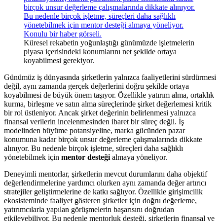
Küresel rekabetin yoğunlaştığı günümüzde işletmelerin
piyasa içerisindeki konumlarını net şekilde ortaya
koyabilmesi gerekiyor.
Günümüz iş dünyasında şirketlerin yalnızca faaliyetlerini sürdürmesi
değil, aynı zamanda gerçek değerlerini doğru şekilde ortaya
koyabilmesi de büyük önem taşıyor. Özellikle yatırım alma, ortaklık
kurma, birleşme ve satın alma süreçlerinde şirket değerlemesi kritik
bir rol üstleniyor. Ancak şirket değerinin belirlenmesi yalnızca
finansal verilerin incelenmesinden ibaret bir süreç değil. İş
modelinden büyüme potansiyeline, marka gücünden pazar
konumuna kadar birçok unsur değerleme çalışmalarında dikkate
alınıyor. Bu nedenle birçok işletme, süreçleri daha sağlıklı
yönetebilmek için
mentor desteği
almaya yöneliyor.
Deneyimli mentorlar, şirketlerin mevcut durumlarını daha objektif
değerlendirmelerine yardımcı olurken aynı zamanda değer artırıcı
stratejiler geliştirmelerine de katkı sağlıyor. Özellikle girişimcilik
ekosisteminde faaliyet gösteren şirketler için doğru değerleme,
yatırımcılarla yapılan görüşmelerin başarısını doğrudan
etkileyebiliyor. Bu nedenle mentorluk desteği, şirketlerin finansal ve