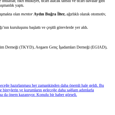
ilaflar, fikri mülkiyet, ticari alacak tahsili ve ticari davalar gibi
nışmanlık yaptı.
lışmakta olan
mentor
Aydın Buğra İlter,
ağırlıklı olarak otomotiv,
’nın kuruluşunu başlattı ve çeşitli görevlerde yer aldı.
netim Derneği (TKYD), Aegaen Genç İşadamları Derneği (EGIAD),