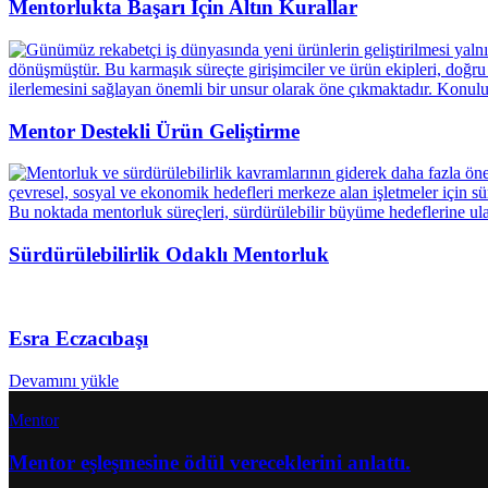
Mentorlukta Başarı İçin Altın Kurallar
Mentor Destekli Ürün Geliştirme
Sürdürülebilirlik Odaklı Mentorluk
Esra Eczacıbaşı
Devamını yükle
Mentor
Mentor eşleşmesine ödül vereceklerini anlattı.