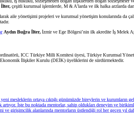
 hukuku, iş hukuku, sözleşmeden doğan ilişkilerden doğan sözleşmeler ve iht
İlter,
çeşitli kurumsal işlemlerde, M & A’larda ve ilk halka arzlarda da
rak aile yönetişimi projeleri ve kurumsal yönetişim konularında da ça
tadır.
or
Aydın Buğra İlter,
İzmir ve Ege Bölgesi’nin ilk akredite İş Melek Ağı
ordinatörü, ICC Türkiye Milli Komitesi üyesi, Türkiye Kurumsal Yö
onomik İlişkiler Kurulu (DEİK) üyeliklerini de sürdürmektedir.