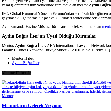
Ekibi ile yerli ve yabancı yatırımcılara ve şirketlere ticari ve şirketler
yasal iş ortamının tüm yönlerinde yardımcı olan mentor
Aydın Buğra 
IFC, Global Kurumsal Yönetim Forumu’ndan sertifikalı bir eğitmen ola
gayrimenkul geliştirme / inşaat ve su ürünleri sektörlerine odaklanmak
Aynı zamanda Hazine Müsteşarlığı lisanslı melek yatırımcı olan
ment
Aydın Buğra İlter’un Üyesi Olduğu Kurumlar
Mentor,
Aydın Buğra İlter
, AEA International Lawyers Network ko
Family Business Network Türkiye Şubesi (TAİDER) ve Türkiye Dış Ek
Mentor Haber
Aydın Buğra İlter
Mentor Haber'de
Mentor
Mentorların Gelecek Vizyonu