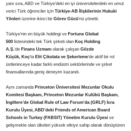
yanı sıra, ABD ve Türkiye’deki en iyi üniversitelerdeki en umut
verici Türk öğrenciler için
Türkiye-AB İlişkilerinin Hukuki
Yönleri
üzerine ikinci bir
Görev Gücü
‘nü yönetti.
Türkiye’nin en büyük holdingi ve
Fortune Global
500
listesindeki tek Türk şirketi olan
Koç Holding
A.Ş.
‘de
Finans Uzmanı
olarak çalışan
Gözde
Küçük,
Koç
‘ta
Elit Çikolata ve Şekerleme
‘de aktif bir rol
üstleninceye kadar farklı endüstri sektörlerinde ve şirket
finansallarında geniş deneyim kazandı.
Aynı zamanda
Princeton Üniversitesi Mezunlar Okulu
Komitesi Başkanı, Princeton Mezunlar Kulübü Başkanı,
İngiltere’de Global Rule of Law Forum’da (GRLF) İcra
Kurulu Üyesi, ABD’deki Friends of American Board
Schools in Turkey (FABSIT) Yönetim Kurulu Üyesi
ve
gelişmekte olan ülkeleri yüksek etkiye sahip olarak dönüştüren