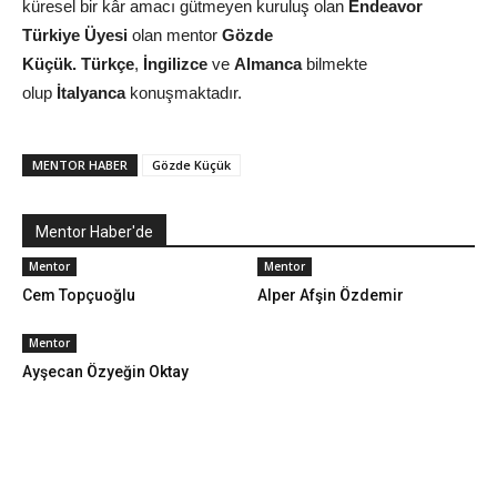
küresel bir kâr amacı gütmeyen kuruluş olan
Endeavor
Türkiye Üyesi
olan mentor
Gözde
Küçük.
Türkçe
,
İngilizce
ve
Almanca
bilmekte
olup
İtalyanca
konuşmaktadır.
MENTOR HABER
Gözde Küçük
Mentor Haber'de
Mentor
Mentor
Cem Topçuoğlu
Alper Afşin Özdemir
Mentor
Ayşecan Özyeğin Oktay