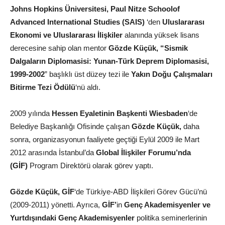
Johns Hopkins Üniversitesi, Paul Nitze Schoolof
Advanced International Studies (SAIS)
‘den
Uluslararası
Ekonomi ve Uluslararası İlişkiler
alanında yüksek lisans
derecesine sahip olan mentor
Gözde Küçük,
“Sismik
Dalgaların Diplomasisi:
Yunan-Türk Deprem Diplomasisi,
1999-2002
” başlıklı üst düzey tezi ile
Yakın Doğu Çalışmaları
Bitirme Tezi Ödülü
‘nü aldı.
2009 yılında
Hessen Eyaletinin Başkenti Wiesbaden
‘de
Belediye Başkanlığı Ofisinde çalışan
Gözde Küçük,
daha
sonra, organizasyonun faaliyete geçtiği Eylül 2009 ile Mart
2012 arasında İstanbul’da
Global İlişkiler Forumu’nda
(GİF)
Program Direktörü olarak görev yaptı.
Gözde Küçük,
GİF
‘de Türkiye-ABD İlişkileri Görev Gücü’nü
(2009-2011) yönetti. Ayrıca,
GİF’
in
Genç Akademisyenler ve
Yurtdışındaki Genç Akademisyenler
politika seminerlerinin