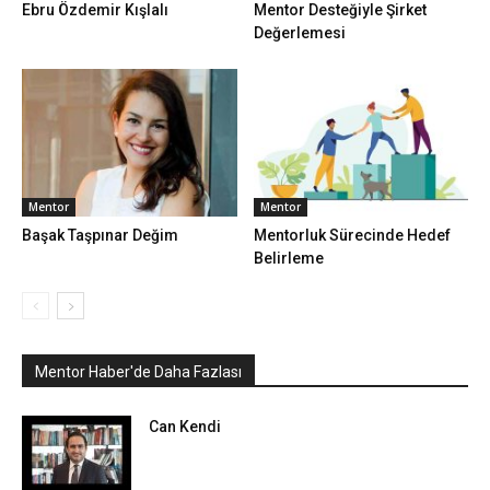
Ebru Özdemir Kışlalı
Mentor Desteğiyle Şirket
Değerlemesi
Mentor
Mentor
Başak Taşpınar Değim
Mentorluk Sürecinde Hedef
Belirleme
Mentor Haber'de Daha Fazlası
Can Kendi