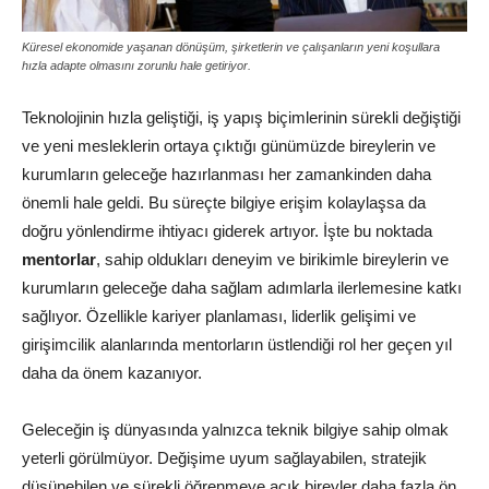
Küresel ekonomide yaşanan dönüşüm, şirketlerin ve çalışanların yeni koşullara
hızla adapte olmasını zorunlu hale getiriyor.
Teknolojinin hızla geliştiği, iş yapış biçimlerinin sürekli değiştiği
ve yeni mesleklerin ortaya çıktığı günümüzde bireylerin ve
kurumların geleceğe hazırlanması her zamankinden daha
önemli hale geldi. Bu süreçte bilgiye erişim kolaylaşsa da
doğru yönlendirme ihtiyacı giderek artıyor. İşte bu noktada
mentorlar
, sahip oldukları deneyim ve birikimle bireylerin ve
kurumların geleceğe daha sağlam adımlarla ilerlemesine katkı
sağlıyor. Özellikle kariyer planlaması, liderlik gelişimi ve
girişimcilik alanlarında mentorların üstlendiği rol her geçen yıl
daha da önem kazanıyor.
Geleceğin iş dünyasında yalnızca teknik bilgiye sahip olmak
yeterli görülmüyor. Değişime uyum sağlayabilen, stratejik
düşünebilen ve sürekli öğrenmeye açık bireyler daha fazla ön