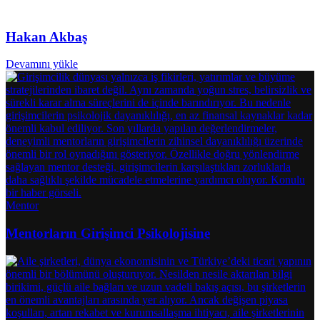
Hakan Akbaş
Devamını yükle
Mentor
Mentorların Girişimci Psikolojisine