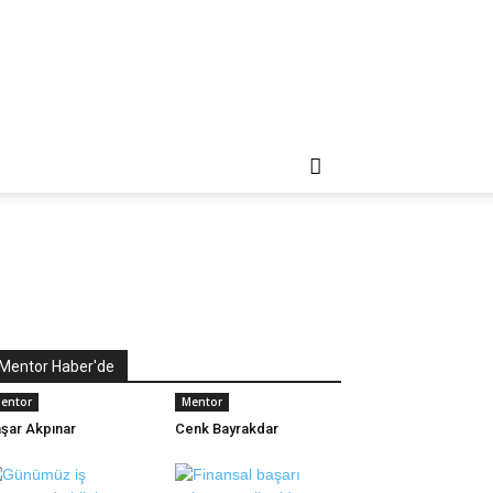
Mentor Haber'de
entor
Mentor
şar Akpınar
Cenk Bayrakdar