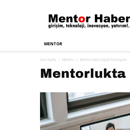
Mentor
Haber
MENTOR
Ana Sayfa
Mentor
Mentorlukta Dijital Dönüşüm
Mentorlukta 