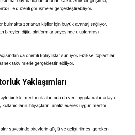
ınırlar büyük ölçüde ortadan kalktı. Artık bir girişimci,
ntor
ile düzenli görüşmeler gerçekleştirebiliyor.
r bulmakta zorlanan kişiler için büyük avantaj sağlıyor.
 bireyler, dijital platformlar sayesinde uluslararası
sından da önemli kolaylıklar sunuyor. Fiziksel toplantılar
nek takvimlerle gerçekleştirilebiliyor.
orluk Yaklaşımları
esiyle birlikte mentorluk alanında da yeni uygulamalar ortaya
kullanıcıların ihtiyaçlarını analiz ederek uygun mentor
alar sayesinde bireylerin güçlü ve geliştirilmesi gereken