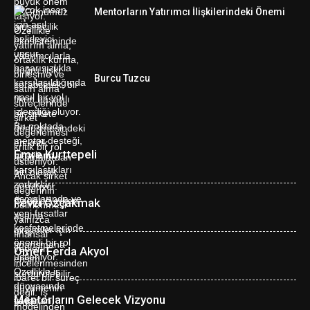
Mentorların Yatırımcı İlişkilerindeki Önemi
Burcu Tuzcu
Emre Kurttepeli
Fevzi Özçakmak
Ömer Ferda Akyol
Mentorların Gelecek Vizyonu