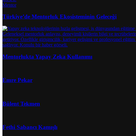
Mentor
Türkiye’de Mentorluk Ekosisteminin Geleceği
Mentorlukta Yapay Zeka Kullanımı
Emre Pekar
Bülent Tekmen
Fethi Sabancı Kamışlı