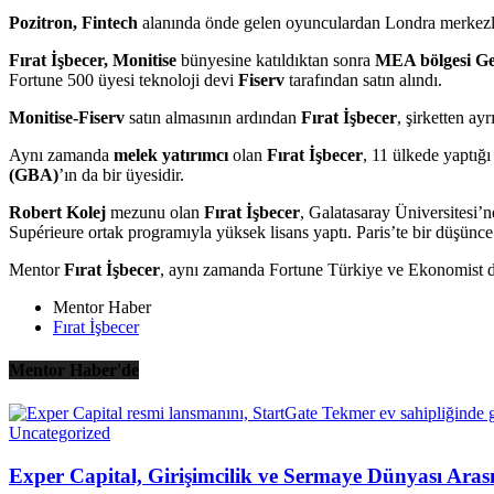
Pozitron, Fintech
alanında önde gelen oyunculardan Londra merkezli M
Fırat İşbecer,
Monitise
bünyesine katıldıktan sonra
MEA bölgesi G
Fortune 500 üyesi teknoloji devi
Fiserv
tarafından satın alındı.
Monitise-Fiserv
satın almasının ardından
Fırat İşbecer
, şirketten ay
Aynı zamanda
melek yatırımcı
olan
Fırat İşbecer
, 11 ülkede yaptığı
(GBA)
’ın da bir üyesidir.
Robert Kolej
mezunu olan
Fırat İşbecer
, Galatasaray Üniversitesi’
Supérieure ortak programıyla yüksek lisans yaptı. Paris’te bir düşünce 
Mentor
Fırat İşbecer
, aynı zamanda Fortune Türkiye ve Ekonomist dergi
Mentor Haber
Fırat İşbecer
Mentor Haber'de
Uncategorized
Exper Capital, Girişimcilik ve Sermaye Dünyası Ara