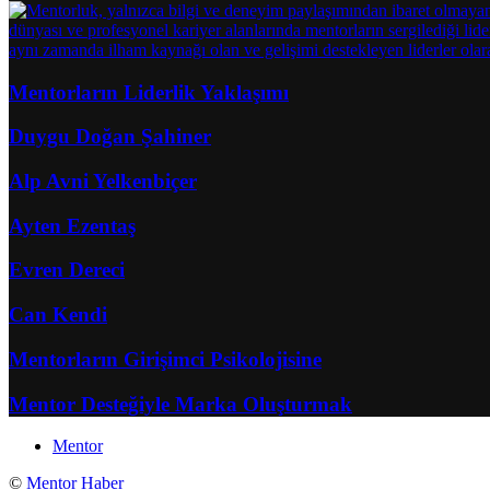
Mentorların Liderlik Yaklaşımı
Duygu Doğan Şahiner
Alp Avni Yelkenbiçer
Ayten Ezentaş
Evren Dereci
Can Kendi
Mentorların Girişimci Psikolojisine
Mentor Desteğiyle Marka Oluşturmak
Mentor
©
Mentor Haber