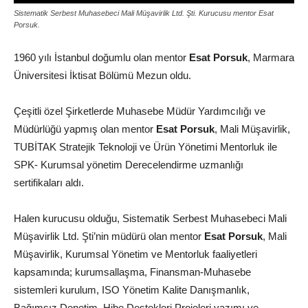
Sistematik Serbest Muhasebeci Mali Müşavirlik Ltd. Şti. Kurucusu mentor Esat
Porsuk.
1960 yılı İstanbul doğumlu olan mentor
Esat Porsuk
, Marmara
Üniversitesi İktisat Bölümü Mezun oldu.
Çeşitli özel Şirketlerde Muhasebe Müdür Yardımcılığı ve
Müdürlüğü yapmış olan mentor
Esat Porsuk
, Mali Müşavirlik,
TUBİTAK Stratejik Teknoloji ve Ürün Yönetimi Mentorluk ile
SPK- Kurumsal yönetim Derecelendirme uzmanlığı
sertifikaları aldı.
Halen kurucusu olduğu, Sistematik Serbest Muhasebeci Mali
Müşavirlik Ltd. Şti’nin müdürü olan mentor
Esat Porsuk
, Mali
Müşavirlik, Kurumsal Yönetim ve Mentorluk faaliyetleri
kapsamında; kurumsallaşma, Finansman-Muhasebe
sistemleri kurulum, ISO Yönetim Kalite Danışmanlık,
Bağımsız Denetim, Hibe Destekleri Projeleri yazımı ve