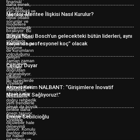
Mentor-Mentee İlişkisi Nasıl Kurulur?
Dünya lideri Bosch’un gelecekteki bütün liderleri, aynı
zamanda profesyonel koç” olacak
Cengiz Duyar
Ahmet Kerim NALBANT: “Girişimlere İnovatif
Mentorluk Sağlıyoruz!.”
Emine Sebilcioğlu