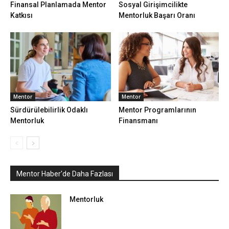
Finansal Planlamada Mentor
Sosyal Girişimcilikte
Katkısı
Mentorluk Başarı Oranı
Mentor
Mentor
Sürdürülebilirlik Odaklı
Mentor Programlarının
Mentorluk
Finansmanı
Mentor Haber'de Daha Fazlası
Mentorluk