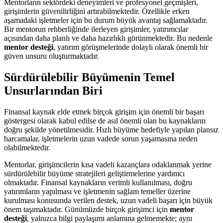
Mentorların sektördeki deneyimleri ve profesyonel geçmişleri,
girişimlerin güvenilirliğini artırabilmektedir. Özellikle erken
aşamadaki işletmeler için bu durum büyük avantaj sağlamaktadır.
Bir mentorun rehberliğinde ilerleyen girişimler, yatırımcılar
açısından daha planlı ve daha hazırlıklı görünmektedir. Bu nedenle
mentor desteği
, yatırım görüşmelerinde dolaylı olarak önemli bir
güven unsuru oluşturmaktadır.
Sürdürülebilir Büyümenin Temel
Unsurlarından Biri
Finansal kaynak elde etmek birçok girişim için önemli bir başarı
göstergesi olarak kabul edilse de asıl önemli olan bu kaynakların
doğru şekilde yönetilmesidir. Hızlı büyüme hedefiyle yapılan plansız
harcamalar, işletmelerin uzun vadede sorun yaşamasına neden
olabilmektedir.
Mentorlar, girişimcilerin kısa vadeli kazançlara odaklanmak yerine
sürdürülebilir büyüme stratejileri geliştirmelerine yardımcı
olmaktadır. Finansal kaynakların verimli kullanılması, doğru
yatırımların yapılması ve işletmenin sağlam temeller üzerine
kurulması konusunda verilen destek, uzun vadeli başarı için büyük
önem taşımaktadır. Günümüzde birçok girişimci için
mentor
desteği
, yalnızca bilgi paylaşımı anlamına gelmemekte; aynı