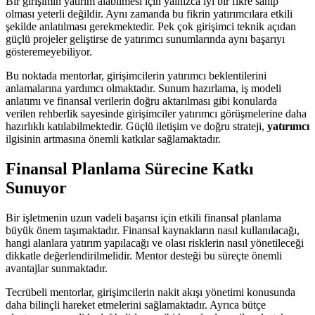
Bir girişimin yatırım alabilmesi için yalnızca iyi bir fikre sahip
olması yeterli değildir. Aynı zamanda bu fikrin yatırımcılara etkili
şekilde anlatılması gerekmektedir. Pek çok girişimci teknik açıdan
güçlü projeler geliştirse de yatırımcı sunumlarında aynı başarıyı
gösteremeyebiliyor.
Bu noktada mentorlar, girişimcilerin yatırımcı beklentilerini
anlamalarına yardımcı olmaktadır. Sunum hazırlama, iş modeli
anlatımı ve finansal verilerin doğru aktarılması gibi konularda
verilen rehberlik sayesinde girişimciler yatırımcı görüşmelerine daha
hazırlıklı katılabilmektedir. Güçlü iletişim ve doğru strateji,
yatırımcı
ilgisinin artmasına önemli katkılar sağlamaktadır.
Finansal Planlama Sürecine Katkı
Sunuyor
Bir işletmenin uzun vadeli başarısı için etkili finansal planlama
büyük önem taşımaktadır. Finansal kaynakların nasıl kullanılacağı,
hangi alanlara yatırım yapılacağı ve olası risklerin nasıl yönetileceği
dikkatle değerlendirilmelidir. Mentor desteği bu süreçte önemli
avantajlar sunmaktadır.
Tecrübeli mentorlar, girişimcilerin nakit akışı yönetimi konusunda
daha bilinçli hareket etmelerini sağlamaktadır. Ayrıca bütçe