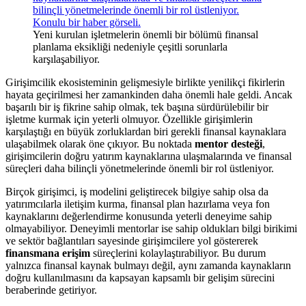
Yeni kurulan işletmelerin önemli bir bölümü finansal
planlama eksikliği nedeniyle çeşitli sorunlarla
karşılaşabiliyor.
Girişimcilik ekosisteminin gelişmesiyle birlikte yenilikçi fikirlerin
hayata geçirilmesi her zamankinden daha önemli hale geldi. Ancak
başarılı bir iş fikrine sahip olmak, tek başına sürdürülebilir bir
işletme kurmak için yeterli olmuyor. Özellikle girişimlerin
karşılaştığı en büyük zorluklardan biri gerekli finansal kaynaklara
ulaşabilmek olarak öne çıkıyor. Bu noktada
mentor desteği
,
girişimcilerin doğru yatırım kaynaklarına ulaşmalarında ve finansal
süreçleri daha bilinçli yönetmelerinde önemli bir rol üstleniyor.
Birçok girişimci, iş modelini geliştirecek bilgiye sahip olsa da
yatırımcılarla iletişim kurma, finansal plan hazırlama veya fon
kaynaklarını değerlendirme konusunda yeterli deneyime sahip
olmayabiliyor. Deneyimli mentorlar ise sahip oldukları bilgi birikimi
ve sektör bağlantıları sayesinde girişimcilere yol göstererek
finansmana erişim
süreçlerini kolaylaştırabiliyor. Bu durum
yalnızca finansal kaynak bulmayı değil, aynı zamanda kaynakların
doğru kullanılmasını da kapsayan kapsamlı bir gelişim sürecini
beraberinde getiriyor.