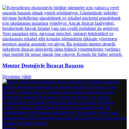
Mentor Desteğiyle İhracat Başarısı
Devamını yükle
Mentor