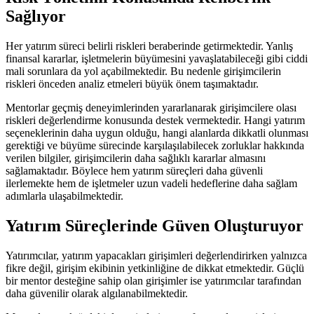
Sağlıyor
Her yatırım süreci belirli riskleri beraberinde getirmektedir. Yanlış
finansal kararlar, işletmelerin büyümesini yavaşlatabileceği gibi ciddi
mali sorunlara da yol açabilmektedir. Bu nedenle girişimcilerin
riskleri önceden analiz etmeleri büyük önem taşımaktadır.
Mentorlar geçmiş deneyimlerinden yararlanarak girişimcilere olası
riskleri değerlendirme konusunda destek vermektedir. Hangi yatırım
seçeneklerinin daha uygun olduğu, hangi alanlarda dikkatli olunması
gerektiği ve büyüme sürecinde karşılaşılabilecek zorluklar hakkında
verilen bilgiler, girişimcilerin daha sağlıklı kararlar almasını
sağlamaktadır. Böylece hem yatırım süreçleri daha güvenli
ilerlemekte hem de işletmeler uzun vadeli hedeflerine daha sağlam
adımlarla ulaşabilmektedir.
Yatırım Süreçlerinde Güven Oluşturuyor
Yatırımcılar, yatırım yapacakları girişimleri değerlendirirken yalnızca
fikre değil, girişim ekibinin yetkinliğine de dikkat etmektedir. Güçlü
bir mentor desteğine sahip olan girişimler ise yatırımcılar tarafından
daha güvenilir olarak algılanabilmektedir.