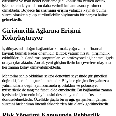
oluşturma ve mali hedef belirleme gibi konularda verilen destek,
işletmelerin kaynaklarını daha verimli kullanmasına yardımcı
olmaktadır. Böylece
finansmana erişim
yalnızca kaynak bulma
süreci olmaktan çıkıp sürdürülebilir büyümenin bir parçası haline
gelmektedir.
Girişimcilik Ağlarına Erişimi
Kolaylaştırıyor
İş dünyasında doğru bağlantılar kurmak, çoğu zaman finansal
kaynak bulmak kadar önemlidir. Birçok yatırım fırsatı, girişimcilik
etkinlikleri, hızlandırma programları ve profesyonel ağlar aracılığıyla
ortaya çıkmaktadır. Ancak yeni girişimcilerin bu çevrelere ulaşması
her zaman kolay olmayabilmektedir.
Mentorlar sahip oldukları sektör deneyimi sayesinde girişimcileri
doğru kişilerle buluşturabilmektedir. Böylece girişimciler yalnızca
yatırımcılarla değil, aynı zamanda iş ortakları ve potansiyel
müşterilerle de tanışma fırsatı elde etmektedir. Bu bağlantılar zaman
içerisinde işletmenin büyümesini destekleyen önemli fırsatlara
dönüşebilmektedir. Özellikle güçlü bir
iş ağı
, girişimlerin gelişim
sürecini hızlandıran önemli faktörlerden biri olarak görülmektedir.
Risk Yönetimi Konusunda Rehberlik