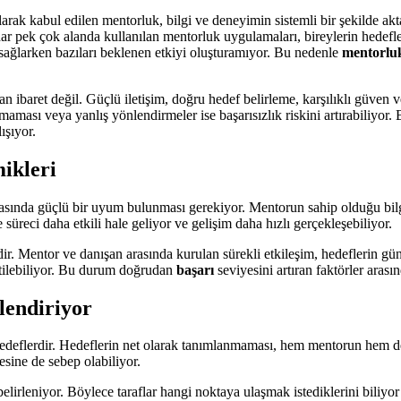
ak kabul edilen mentorluk, bilgi ve deneyimin sistemli bir şekilde aktar
adar pek çok alanda kullanılan mentorluk uygulamaları, bireylerin hedef
sağlarken bazıları beklenen etkiyi oluşturamıyor. Bu nedenle
mentorlukt
 ibaret değil. Güçlü iletişim, doğru hedef belirleme, karşılıklı güven ve
t olmaması veya yanlış yönlendirmeler ise başarısızlık riskini artırabil
ışıyor.
ikleri
 arasında güçlü bir uyum bulunması gerekiyor. Mentorun sahip olduğu bilg
üreci daha etkili hale geliyor ve gelişim daha hızlı gerçekleşebiliyor.
mdir. Mentor ve danışan arasında kurulan sürekli etkileşim, hedeflerin g
tilebiliyor. Bu durum doğrudan
başarı
seviyesini artıran faktörler arasın
lendiriyor
iz hedeflerdir. Hedeflerin net olarak tanımlanmaması, hem mentorun he
ine de sebep olabiliyor.
e belirleniyor. Böylece taraflar hangi noktaya ulaşmak istediklerini biliyo