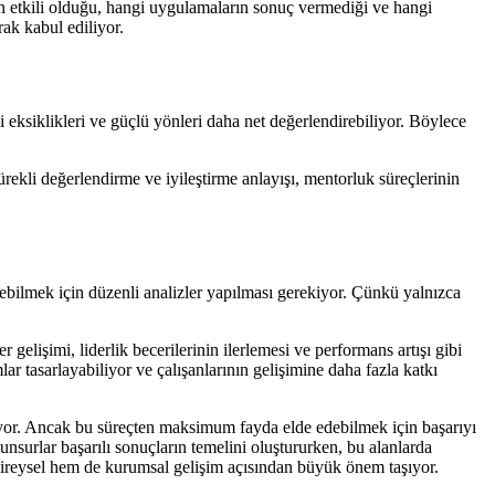
in etkili olduğu, hangi uygulamaların sonuç vermediği ve hangi
rak kabul ediliyor.
 eksiklikleri ve güçlü yönleri daha net değerlendirebiliyor. Böylece
ürekli değerlendirme ve iyileştirme anlayışı, mentorluk süreçlerinin
ebilmek için düzenli analizler yapılması gerekiyor. Çünkü yalnızca
 gelişimi, liderlik becerilerinin ilerlemesi ve performans artışı gibi
r tasarlayabiliyor ve çalışanlarının gelişimine daha fazla katkı
iyor. Ancak bu süreçten maksimum fayda elde edebilmek için başarıyı
i unsurlar başarılı sonuçların temelini oluştururken, bu alanlarda
 bireysel hem de kurumsal gelişim açısından büyük önem taşıyor.