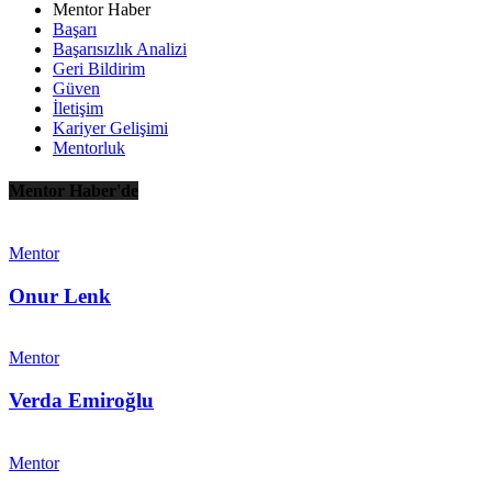
Mentor Haber
Başarı
Başarısızlık Analizi
Geri Bildirim
Güven
İletişim
Kariyer Gelişimi
Mentorluk
Mentor Haber'de
Mentor
Onur Lenk
Mentor
Verda Emiroğlu
Mentor