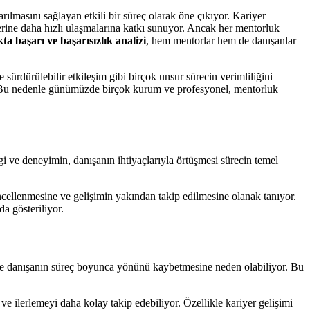
ılmasını sağlayan etkili bir süreç olarak öne çıkıyor. Kariyer
lerine daha hızlı ulaşmalarına katkı sunuyor. Ancak her mentorluk
a başarı ve başarısızlık analizi
, hem mentorlar hem de danışanlar
 sürdürülebilir etkileşim gibi birçok unsur sürecin verimliliğini
iyor. Bu nedenle günümüzde birçok kurum ve profesyonel, mentorluk
i ve deneyimin, danışanın ihtiyaçlarıyla örtüşmesi sürecin temel
üncellenmesine ve gelişimin yakından takip edilmesine olanak tanıyor.
da gösteriliyor.
m de danışanın süreç boyunca yönünü kaybetmesine neden olabiliyor. Bu
r ve ilerlemeyi daha kolay takip edebiliyor. Özellikle kariyer gelişimi