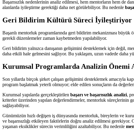
Başarısızlık nedenlerinin analiz edilmesi, hem mentorların hem de dan
alanlarda iyileştirme gerektiği daha net görülebiliyor. Bu nedenle
başa
Geri Bildirim Kültürü Süreci İyileştiriyor
Başarılı mentorluk programlarında geri bildirim mekanizması büyük önem
gerekli düzenlemeler zaman kaybetmeden yapılabiliyor.
Geri bildirim yalnızca danışanın gelişimini desteklemek için değil, men
daha etkili hale gelmesini sağlıyor. Bu yaklaşım, uzun vadede daha 
Kurumsal Programlarda Analizin Önemi A
Son yıllarda birçok şirket çalışan gelişimini desteklemek amacıyla ka
program başlatmak yeterli olmuyor; elde edilen sonuçların da değerle
Kurumsal yapılarda gerçekleştirilen
başarı ve başarısızlık analizi
, p
kriterler üzerinden yapılan değerlendirmeler, mentorluk süreçlerinin g
sağlayabiliyor.
Günümüzün hızlı değişen iş dünyasında mentorluk, bireylerin ve kuru
ve başarısızlığı etkileyen faktörlerin doğru analiz edilmesi gerekiyor. G
yaşanan eksiklikler sürecin verimliliğini azaltabiliyor. Bu nedenle
men