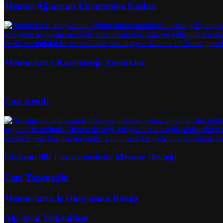
Mentor Ağlarının Ekonomiye Katkısı
Mentorların Karşılaştığı Zorluklar
Can Kendi
Girişimcilik Ekosisteminde Mentor Desteği
Cem Topçuoğlu
Mentorların İş Dünyasına Bakışı
Alp Avni Yelkenbiçer