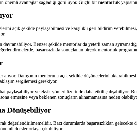
ın önemli avantajlar sağladığı görülüyor. Güçlü bir
mentorluk
yapısını
rıyor
erini açık şekilde paylaşabilmesi ve karşılıklı geri bildirim verebilmesi, 
or.
n davranabiliyor. Benzer şekilde mentorlar da yeterli zaman ayıramadı
eğerlendirmelerde, başarısızlıkla sonuçlanan birçok mentorluk programın
r
r alıyor. Danışanın mentoruna açık şekilde düşüncelerini aktarabilmesi ve
aklaşım sergilemesi gerekiyor.
ahat paylaşabiliyor ve eksik yönleri üzerinde daha etkili çalışabiliyor.
n sona ermesine veya beklenen sonuçların alınamamasına neden olabiliyo
na Dönüşebiliyor
k değerlendirilmemelidir. Bazı durumlarda başarısızlıklar, gelecekte dah
önemli dersler ortaya çıkabiliyor.