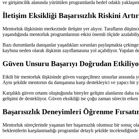
ve girişimcilik alanında yürütülen programlarda hedef odaklı yaklaşım
İletişim Eksikliği Başarısızlık Riskini Artı
Mentorluk ilişkisinin merkezinde iletişim yer alıyor. Tarafların düşüncel
yaşandığında mentorluk programlarının etkisi önemli ölçüde azalabiliy
Bazı durumlarda danışanlar yaşadıkları sorunları paylaşmakta çekinge
kaybına neden olarak ilişkinin zayıflamasına yol açabiliyor. Yapılan d
Güven Unsuru Başarıyı Doğrudan Etkiliyo
Etkili bir mentorluk ilişkisinde güven vazgeçilmez unsurlar arasında ye
Aynı şekilde mentorun da danışanına karşı destekleyici ve yapıcı bir y
Karşılıklı güven ortamı oluştuğunda bireyler gelişim alanlarını daha r
gelişimi de destekliyor. Güven eksikliği ise çoğu zaman sürecin erke
Başarısızlık Deneyimleri Öğrenme Fırsatı
Mentorluk süreçlerinde yaşanan her başarısızlık olumsuz bir sonuç olara
beklentilerin karşılanmadığı programlar detaylı şekilde incelendiğinde 