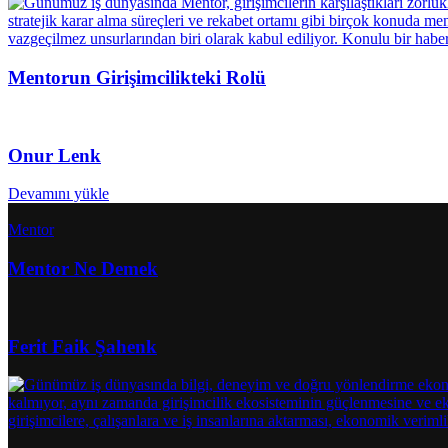
Mentorun Girişimcilikteki Rolü
Onur Lenk
Devamını yükle
Mentor
Mentor Ne Demek
Ferit Faik Şahenk