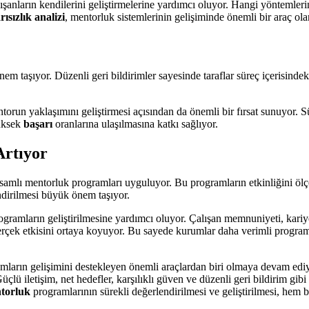
ışanların kendilerini geliştirmelerine yardımcı oluyor. Hangi yöntemler
rısızlık analizi
, mentorluk sistemlerinin gelişiminde önemli bir araç ola
 taşıyor. Düzenli geri bildirimler sayesinde taraflar süreç içerisindeki
torun yaklaşımını geliştirmesi açısından da önemli bir fırsat sunuyor. S
yüksek
başarı
oranlarına ulaşılmasına katkı sağlıyor.
rtıyor
psamlı mentorluk programları uyguluyor. Bu programların etkinliğini ölç
ndirilmesi büyük önem taşıyor.
rogramların geliştirilmesine yardımcı oluyor. Çalışan memnuniyeti, kariyer
erçek etkisini ortaya koyuyor. Bu sayede kurumlar daha verimli programla
mların gelişimini destekleyen önemli araçlardan biri olmaya devam ed
üçlü iletişim, net hedefler, karşılıklı güven ve düzenli geri bildirim gib
torluk
programlarının sürekli değerlendirilmesi ve geliştirilmesi, hem