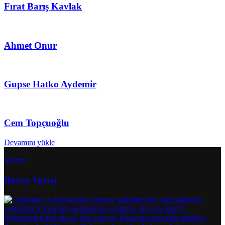
Fırat Barış Kavlak
Ahmet Onur
Gupse Hatko Aydemir
Cem Topçuoğlu
Devamını yükle
Mentor
Burcu Tuzcu