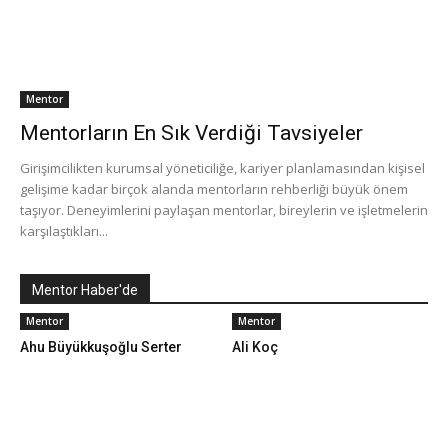
Mentor
Mentorların En Sık Verdiği Tavsiyeler
Girişimcilikten kurumsal yöneticiliğe, kariyer planlamasından kişisel
gelişime kadar birçok alanda mentorların rehberliği büyük önem
taşıyor. Deneyimlerini paylaşan mentorlar, bireylerin ve işletmelerin
karşılaştıkları...
Mentor Haber'de
Mentor
Mentor
Ahu Büyükkuşoğlu Serter
Ali Koç