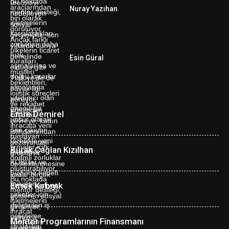
Nuray Yazıhan
Esin Güral
Emre Demirel
Burak Çağlan Kızılhan
Emek Kırbıyık
Mentor Programlarının Finansmanı