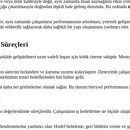
e veya ürün kalitesiyle değil, aynı zamanda insan kaynağının etkin yönet
n açığa çıkarılmasıyla doğrudan ilişkili hale gelmiş durumda. Bu noktada
dir; aynı zamanda çalışanların performansının artırılması, yetenek geliş
e rehberlik sağlayarak daha sağlıklı bir yapı oluşmasına yardımcı olur
 Süreçleri
ilde geliştirilmesi uzun vadeli başarı için kritik öneme sahiptir. Mentor
yon sürecini hızlandırır ve kuruma uyumu kolaylaştırır. Deneyimli çalışa
netiminin temel hedeflerinden biri haline gelir.
rini daha net görmelerine olanak sağlar. Bu durum bireysel performansın 
i
 değerlendirme süreçleridir. Çalışanların iş hedeflerine ne ölçüde ulaş
rlendirmelerine yardımcı olur. Hedef belirleme, geri bildirim verme ve ge