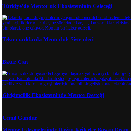
Türkiye’de Mentorluk Ekosisteminin Geleceği
Teknoparklarda Mentorluk Sistemleri
Batur Can
Girişimcilik Ekosisteminde Mentor Desteği
Cemil Gandur
Mentor Eşleşmelerinde Doğru Kriterler Başarı Oranı