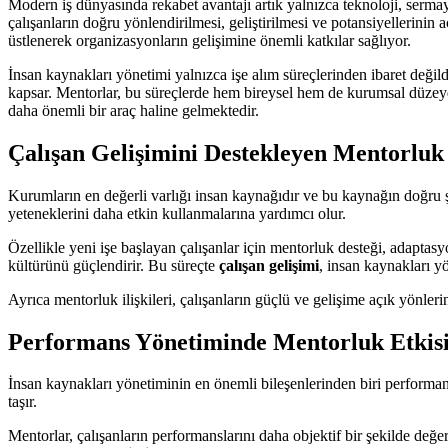
Modern iş dünyasında rekabet avantajı artık yalnızca teknoloji, sermay
çalışanların doğru yönlendirilmesi, geliştirilmesi ve potansiyellerini
üstlenerek organizasyonların gelişimine önemli katkılar sağlıyor.
İnsan kaynakları yönetimi yalnızca işe alım süreçlerinden ibaret değil
kapsar. Mentorlar, bu süreçlerde hem bireysel hem de kurumsal düzeyd
daha önemli bir araç haline gelmektedir.
Çalışan Gelişimini Destekleyen Mentorluk
Kurumların en değerli varlığı insan kaynağıdır ve bu kaynağın doğru şek
yeteneklerini daha etkin kullanmalarına yardımcı olur.
Özellikle yeni işe başlayan çalışanlar için mentorluk desteği, adaptas
kültürünü güçlendirir. Bu süreçte
çalışan gelişimi
, insan kaynakları yö
Ayrıca mentorluk ilişkileri, çalışanların güçlü ve gelişime açık yönle
Performans Yönetiminde Mentorluk Etkis
İnsan kaynakları yönetiminin en önemli bileşenlerinden biri performans
taşır.
Mentorlar, çalışanların performanslarını daha objektif bir şekilde değe