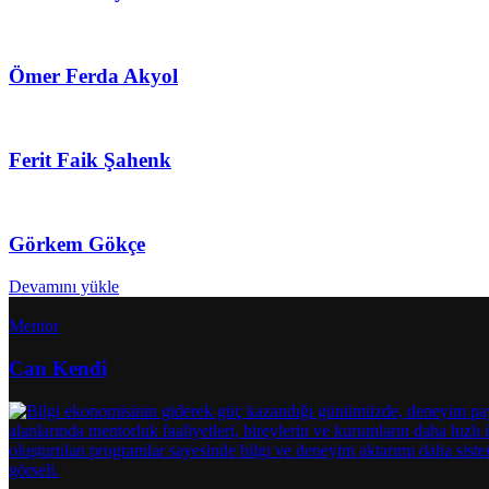
Ömer Ferda Akyol
Ferit Faik Şahenk
Görkem Gökçe
Devamını yükle
Mentor
Can Kendi