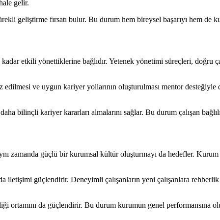
ale gelir.
rekli geliştirme fırsatı bulur. Bu durum hem bireysel başarıyı hem de kur
adar etkili yönettiklerine bağlıdır. Yetenek yönetimi süreçleri, doğru 
iz edilmesi ve uygun kariyer yollarının oluşturulması mentor desteğiyle d
aha bilinçli kariyer kararları almalarını sağlar. Bu durum çalışan bağlılığ
; aynı zamanda güçlü bir kurumsal kültür oluşturmayı da hedefler. Kurum 
a iletişimi güçlendirir. Deneyimli çalışanların yeni çalışanlara rehberl
irliği ortamını da güçlendirir. Bu durum kurumun genel performansına ol