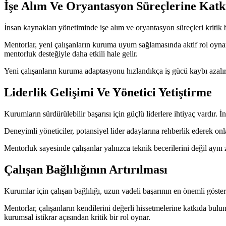
İşe Alım Ve Oryantasyon Süreçlerine Katk
İnsan kaynakları yönetiminde işe alım ve oryantasyon süreçleri kritik b
Mentorlar, yeni çalışanların kuruma uyum sağlamasında aktif rol oynar
mentorluk desteğiyle daha etkili hale gelir.
Yeni çalışanların kuruma adaptasyonu hızlandıkça iş gücü kaybı azalır 
Liderlik Gelişimi Ve Yönetici Yetiştirme
Kurumların sürdürülebilir başarısı için güçlü liderlere ihtiyaç vardır. İ
Deneyimli yöneticiler, potansiyel lider adaylarına rehberlik ederek onla
Mentorluk sayesinde çalışanlar yalnızca teknik becerilerini değil aynı 
Çalışan Bağlılığının Artırılması
Kurumlar için çalışan bağlılığı, uzun vadeli başarının en önemli gösterg
Mentorlar, çalışanların kendilerini değerli hissetmelerine katkıda bulu
kurumsal istikrar açısından kritik bir rol oynar.