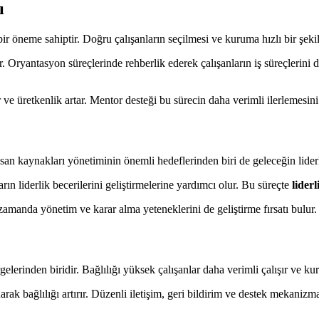
ı
ir öneme sahiptir. Doğru çalışanların seçilmesi ve kuruma hızlı bir şekil
. Oryantasyon süreçlerinde rehberlik ederek çalışanların iş süreçlerini
ve üretkenlik artar. Mentor desteği bu sürecin daha verimli ilerlemesini 
nsan kaynakları yönetiminin önemli hedeflerinden biri de geleceğin liderle
rın liderlik becerilerini geliştirmelerine yardımcı olur. Bu süreçte
liderl
zamanda yönetim ve karar alma yeteneklerini de geliştirme fırsatı bulur.
elerinden biridir. Bağlılığı yüksek çalışanlar daha verimli çalışır ve ku
narak bağlılığı artırır. Düzenli iletişim, geri bildirim ve destek mekani