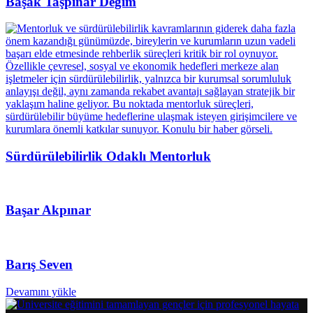
Başak Taşpınar Değim
Sürdürülebilirlik Odaklı Mentorluk
Başar Akpınar
Barış Seven
Devamını yükle