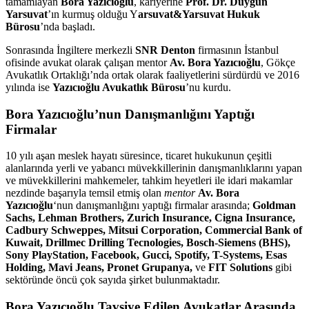
tamamlayan
Bora Yazıcıoğlu
, kariyerine
Prof. Dr. Duygun
Yarsuvat
’ın kurmuş olduğu Y
arsuvat&Yarsuvat Hukuk
Bürosu
’nda başladı.
Sonrasında İngiltere merkezli
SNR Denton
firmasının İstanbul
ofisinde avukat olarak çalışan mentor
Av.
Bora Yazıcıoğlu
, Gökçe
Avukatlık Ortaklığı’nda ortak olarak faaliyetlerini sürdürdü ve 2016
yılında ise
Yazıcıoğlu Avukatlık Bürosu
’nu kurdu.
Bora Yazıcıoğlu’nun Danışmanlığını Yaptığı
Firmalar
10 yılı aşan meslek hayatı süresince, ticaret hukukunun çeşitli
alanlarında yerli ve yabancı müvekkillerinin danışmanlıklarını yapan
ve müvekkillerini mahkemeler, tahkim heyetleri ile idari makamlar
nezdinde başarıyla temsil etmiş olan
mentor
Av.
Bora
Yazıcıoğlu
‘nun danışmanlığını yaptığı firmalar arasında;
Goldman
Sachs, Lehman Brothers, Zurich Insurance, Cigna Insurance,
Cadbury Schweppes, Mitsui Corporation, Commercial Bank of
Kuwait, Drillmec Drilling Tecnologies, Bosch-Siemens (BHS),
Sony PlayStation, Facebook, Gucci, Spotify, T-Systems, Esas
Holding, Mavi Jeans, Pronet Grupanya,
ve
FIT Solutions
gibi
sektöründe öncü çok sayıda şirket bulunmaktadır.
Bora Yazıcıoğlu Tavsiye Edilen Avukatlar Arasında