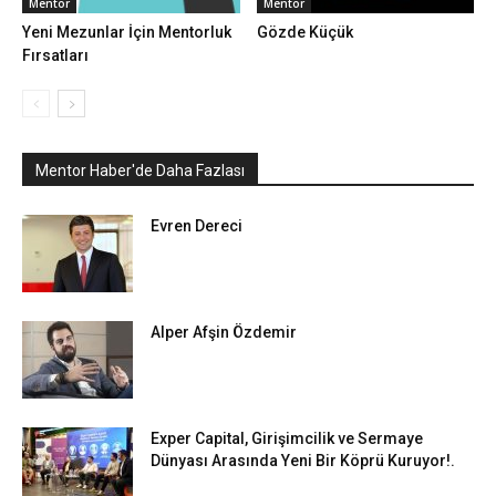
Mentor
Mentor
Yeni Mezunlar İçin Mentorluk
Gözde Küçük
Fırsatları
Mentor Haber'de Daha Fazlası
Evren Dereci
Alper Afşin Özdemir
Exper Capital, Girişimcilik ve Sermaye
Dünyası Arasında Yeni Bir Köprü Kuruyor!.