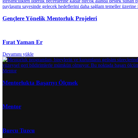
Gençlere Yönelik Mentorluk Projeleri
Fırat Yaman Er
Devamını yükle
Mentor
Mentorlukta Başarıyı Ölçmek
Mentor
Burcu Tuzcu