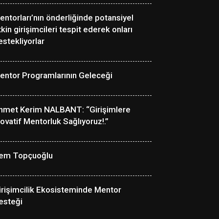
entorları’nın önderliğinde potansiyel
tkin girişimcileri tespit ederek onları
estekliyorlar
entor Programlarının Geleceği
hmet Kerim NALBANT: “Girişimlere
novatif Mentorluk Sağlıyoruz!.”
em Topçuoğlu
irişimcilik Ekosisteminde Mentor
esteği