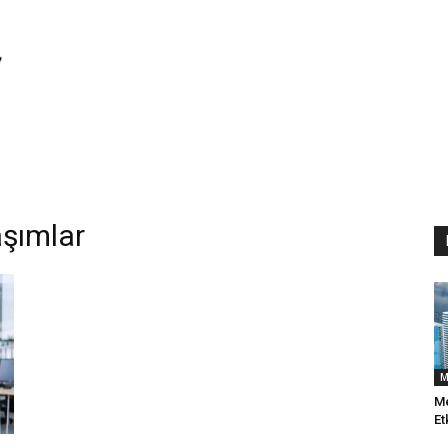
aşımlar
M
Me
Et