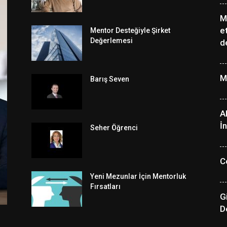
M
e
Mentor Desteğiyle Şirket
Değerlemesi
d
M
Barış Seven
A
İ
Seher Öğrenci
C
Yeni Mezunlar İçin Mentorluk
Fırsatları
G
D