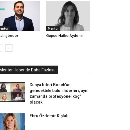
entor
Mentor
rat İşbecer
Gupse Hatko Aydemir
Mentor Haber'de Daha Fazlası
Dünya lideri Bosch’un
gelecekteki bütün liderleri, aynı
zamanda profesyonel koç”
olacak
Ebru Özdemir Kışlalı