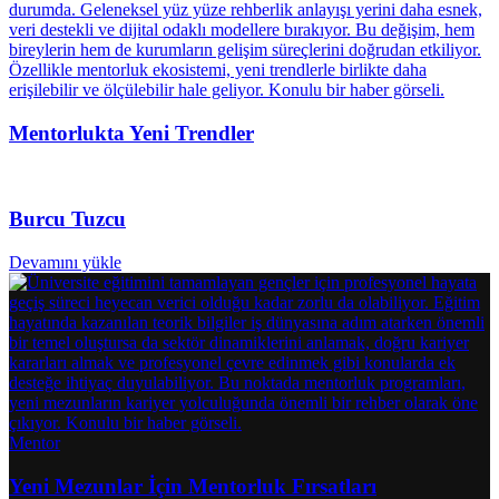
Mentorlukta Yeni Trendler
Burcu Tuzcu
Devamını yükle
Mentor
Yeni Mezunlar İçin Mentorluk Fırsatları