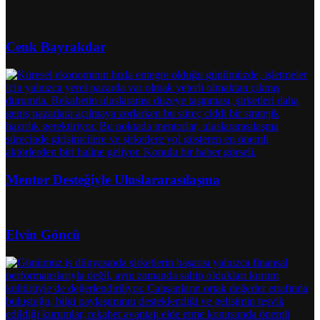
Cenk Bayrakdar
Mentor Desteğiyle Uluslararasılaşma
Elvin Göncü