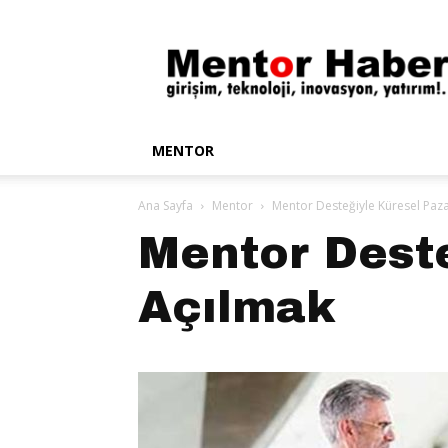
Mentor
Haber
MENTOR
Ana Sayfa
Mentor
Mentor Desteğiyle Küresel Paza
Mentor Deste
Açılmak