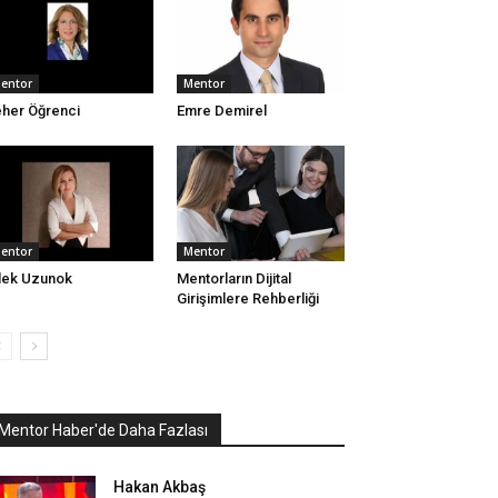
entor
Mentor
her Öğrenci
Emre Demirel
entor
Mentor
lek Uzunok
Mentorların Dijital
Girişimlere Rehberliği
Mentor Haber'de Daha Fazlası
Hakan Akbaş