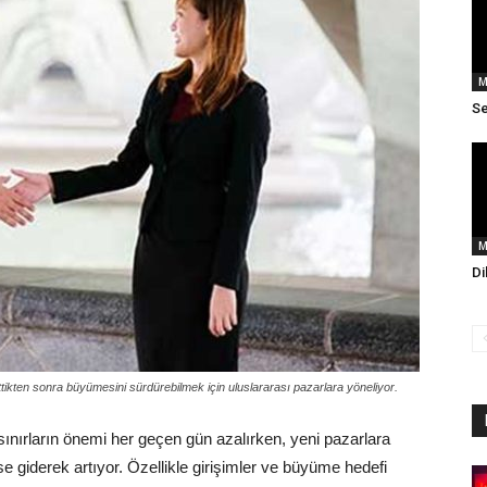
M
Se
M
Di
ttikten sonra büyümesini sürdürebilmek için uluslararası pazarlara yöneliyor.
 sınırların önemi her geçen gün azalırken, yeni pazarlara
ise giderek artıyor. Özellikle girişimler ve büyüme hedefi