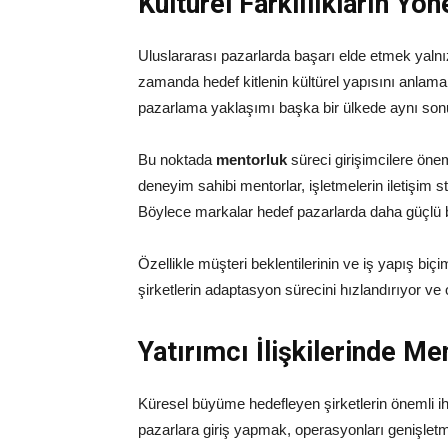
Kültürel Farklılıkların Y
Uluslararası pazarlarda başarı elde etmek yalnız
zamanda hedef kitlenin kültürel yapısını anlama
pazarlama yaklaşımı başka bir ülkede aynı son
Bu noktada
mentorluk
süreci girişimcilere öneml
deneyim sahibi mentorlar, işletmelerin iletişim s
Böylece markalar hedef pazarlarda daha güçlü b
Özellikle müşteri beklentilerinin ve iş yapış biçi
şirketlerin adaptasyon sürecini hızlandırıyor ve 
Yatırımcı İlişkilerinde M
Küresel büyüme hedefleyen şirketlerin önemli ih
pazarlara giriş yapmak, operasyonları genişletm