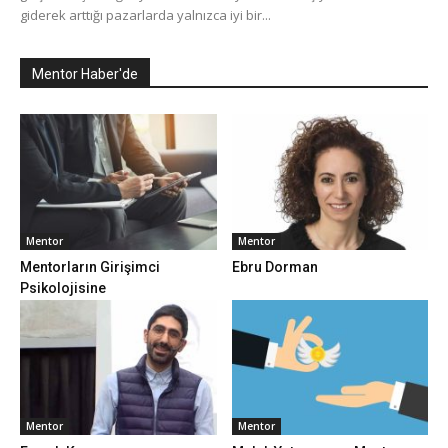
giderek arttığı pazarlarda yalnızca iyi bir...
Mentor Haber'de
Mentor
Mentor
Mentorların Girişimci
Ebru Dorman
Psikolojisine
Mentor
Mentor