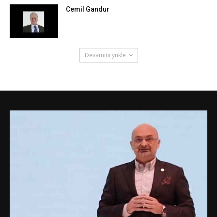
Cemil Gandur
Devamını yükle