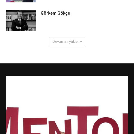
Görkem Gökçe
Devamını yükle