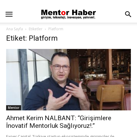
Ana Sayfa
Etiketler
Platform
Etiket: Platform
Mentor
Ahmet Kerim NALBANT: “Girişimlere
İnovatif Mentorluk Sağlıyoruz!.”
Exper Capital, Türkiye startup ekosisteminde girişimciler ile