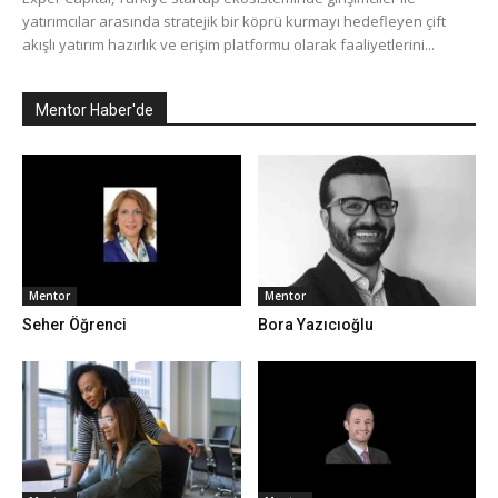
yatırımcılar arasında stratejik bir köprü kurmayı hedefleyen çift
akışlı yatırım hazırlık ve erişim platformu olarak faaliyetlerini...
Mentor Haber'de
Mentor
Mentor
Seher Öğrenci
Bora Yazıcıoğlu