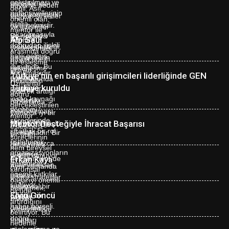
Alp Saul
Türkiye’nin en başarılı girişimcileri liderliğinde GEN
Türkiye kuruldu
Mentor Desteğiyle İhracat Başarısı
Erkan Kaya
Elvin Göncü