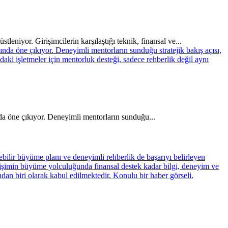
tleniyor. Girişimcilerin karşılaştığı teknik, finansal ve...
da öne çıkıyor. Deneyimli mentorların sunduğu...