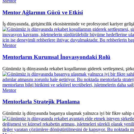
Mentor
Mentor Ağlarının Gücü ve Etkisi
İş dünyasında, girişimcilik ekosisteminde ve profesyonel kariyer gel
Mentor
Mentorların Kurumsal İnovasyondaki Rolü
Günümüz iş dünyasında rekabet koşullarının giderek sertleşmesi, şirket
Mentor
Mentorlarla Stratejik Planlama
Günümüz iş dünyasında başarıya ulaşmak yalnızca iyi bir fikre sahip 