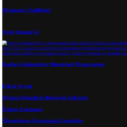
Mentorun Özellikleri
Fırat Yaman Er
Kadın Girişimcilere Mentorluk Programları
Erkut Soyak
Mentor Desteğiyle Büyüyen Şirketler
Erdem Yurdanur
Mentorların Karşılaştığı Zorluklar