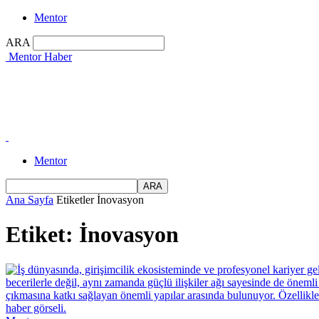
Mentor
ARA
Mentor Haber
Mentor
Ana Sayfa
Etiketler
İnovasyon
Etiket: İnovasyon