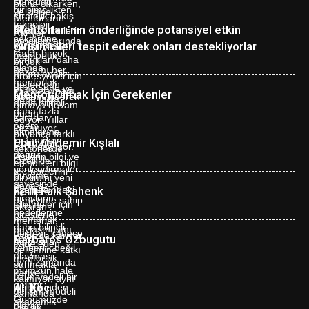
Mentorları’nın önderliğinde potansiyel etkin
girişimcileri tespit ederek onları destekliyorlar
Mentor Olmak İçin Gerekenler
Ebru Özdemir Kışlalı
Ferit Faik Şahenk
Barbaros Özbugutu
Ali Koç