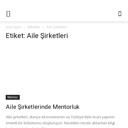
Ana Sayfa
Etiketler
Aile Şirketleri
Etiket: Aile Şirketleri
Mentor
Aile Şirketlerinde Mentorluk
Aile şirketleri, dünya ekonomisinin ve Türkiye’deki ticari yapının
önemli bir bölümünü oluşturuyor. Nesilden nesile aktarılan bilgi