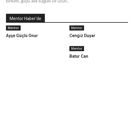
birikimi, güçlü aile bağları ve uzun...
Mentor Haber'de
Mentor
Mentor
Ayşe Güçlü Onur
Cengiz Duyar
Mentor
Batur Can