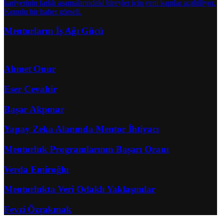
Mentorların İş Ağı Gücü
Ahmet Onur
Eser Cevahir
Başar Akpınar
Yapay Zeka Alanında Mentor İhtiyacı
Mentorluk Programlarının Başarı Oranı
Verda Emiroğlu
Mentorlukta Veri Odaklı Yaklaşımlar
Fevzi Özçakmak