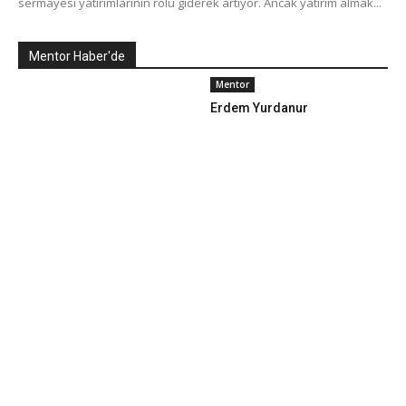
sermayesi yatırımlarının rolü giderek artıyor. Ancak yatırım almak...
Mentor Haber'de
Mentor
Erdem Yurdanur