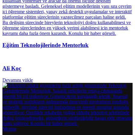
Eğitim Teknolojilerinde Mentorluk
Ali Koç
Devamını yükle
Mentor