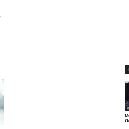
M
Me
Ek