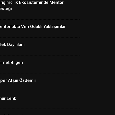
irişimcilik Ekosisteminde Mentor
esteği
entorlukta Veri Odaklı Yaklaşımlar
lek Dayınlarlı
hmet Bilgen
lper Afşin Özdemir
nur Lenk