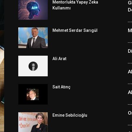
Mentorlukta Yapay Zeka
G
Kullanımı
D
M
Mehmet Serdar Sarıgül
Di
Ali Arat
A
Sait Atınç
A
O
Emine Sebilcioğlu