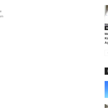
ve
şüm
M
Me
Kü
Aç