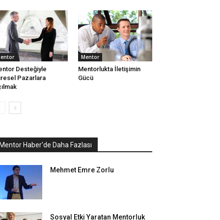
entor
Mentor
ntor Desteğiyle
Mentorlukta İletişimin
resel Pazarlara
Gücü
ılmak
Mentor Haber'de Daha Fazlası
Mehmet Emre Zorlu
Sosyal Etki Yaratan Mentorluk