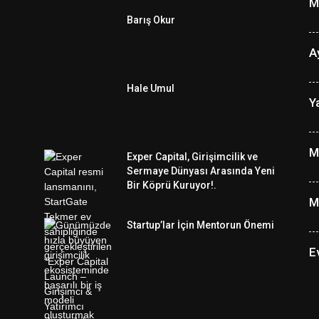
M
Barış Okur
A
Hale Umul
Y
M
Exper Capital, Girişimcilik ve
Sermaye Dünyası Arasında Yeni
Bir Köprü Kuruyor!.
M
Startup’lar İçin Mentorun Önemi
E