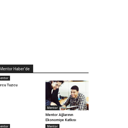
Mentor Haber'de
entor
rcu Tuzcu
Mentor
Mentor Ağlarının
Ekonomiye Katkısı
entor
Mentor