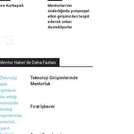
re Kurttepeli
Mentorları’nın
önderliğinde potansiyel
etkin girişimcileri tespit
ederek onları
destekliyorlar
Mentor Haber'de Daha Fazlası
Teknoloji Girişimlerinde
Mentorluk
Fırat İşbecer