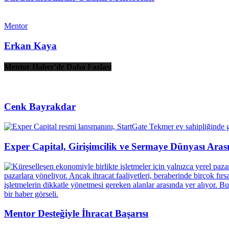
Mentor
Erkan Kaya
Mentor Haber'de Daha Fazlası
Cenk Bayrakdar
Exper Capital, Girişimcilik ve Sermaye Dünyası Ara
Mentor Desteğiyle İhracat Başarısı