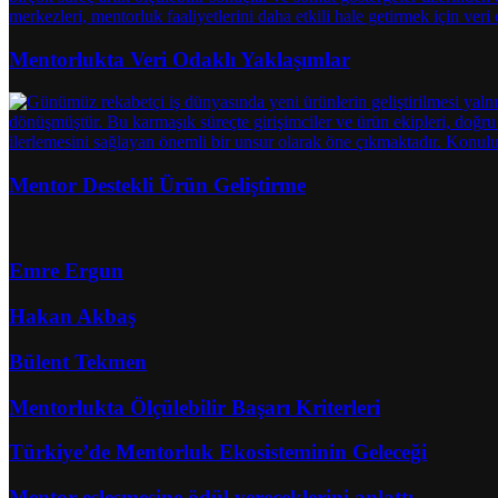
Mentorlukta Veri Odaklı Yaklaşımlar
Mentor Destekli Ürün Geliştirme
Emre Ergun
Hakan Akbaş
Bülent Tekmen
Mentorlukta Ölçülebilir Başarı Kriterleri
Türkiye’de Mentorluk Ekosisteminin Geleceği
Mentor eşleşmesine ödül vereceklerini anlattı.