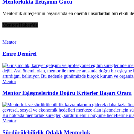
Mentorlukta İletişimin Gücü
Mentorluk süreçlerinin başarısında en önemli unsurlardan biri etkili ile
Mentor Haber'de
Mentor
Emre Demirel
Mentor
Mentor Eşleşmelerinde Doğru Kriterler Başarı Oranı
Mentor
Sürdürülebilirlik Odaklı Mentorluk