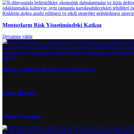
Mentorların Risk Yönetimindeki Katkısı
Devamını yükle
Mentor
Mentor-Mentee İlişkisi Nasıl Kurulur?
Emre Demirel
Ahmet Yasagan