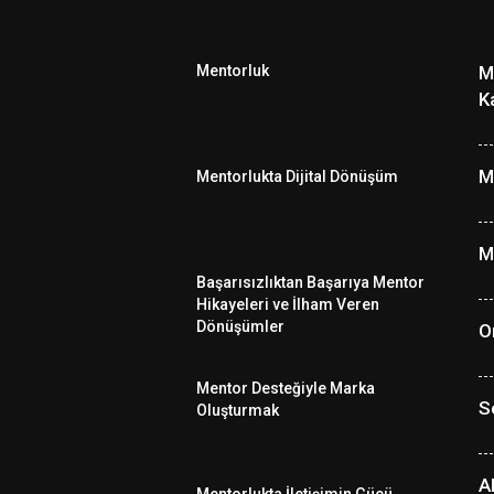
Mentorluk
M
K
M
Mentorlukta Dijital Dönüşüm
M
Başarısızlıktan Başarıya Mentor
Hikayeleri ve İlham Veren
Dönüşümler
O
Mentor Desteğiyle Marka
S
Oluşturmak
A