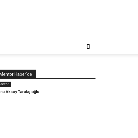
Mentor Haber'de
entor
nu Aksoy Tarakçıoğlu