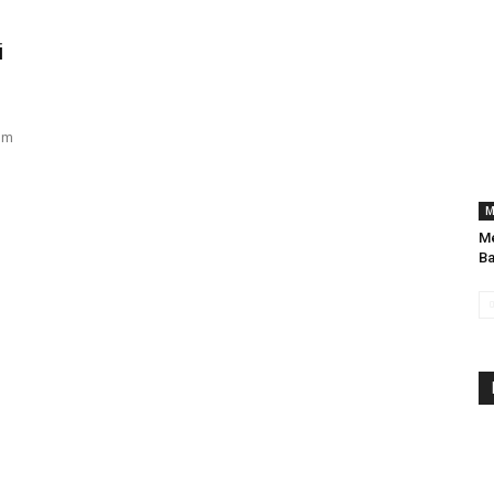
i
im
M
Me
Ba