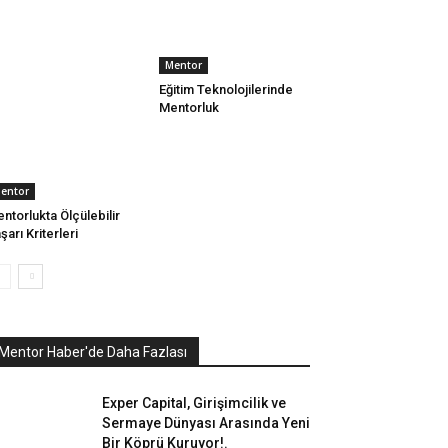
Mentor
Eğitim Teknolojilerinde
Mentorluk
entor
ntorlukta Ölçülebilir
şarı Kriterleri
Mentor Haber'de Daha Fazlası
Exper Capital, Girişimcilik ve
Sermaye Dünyası Arasında Yeni
Bir Köprü Kuruyor!.