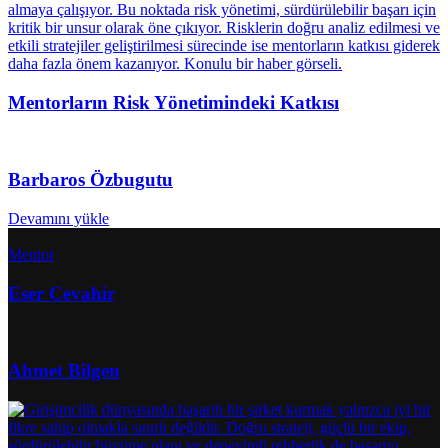
Mentorların Risk Yönetimindeki Katkısı
Barbaros Özbugutu
Devamını yükle
Mentor
Eser Cevahir
Ahmet Bilgen