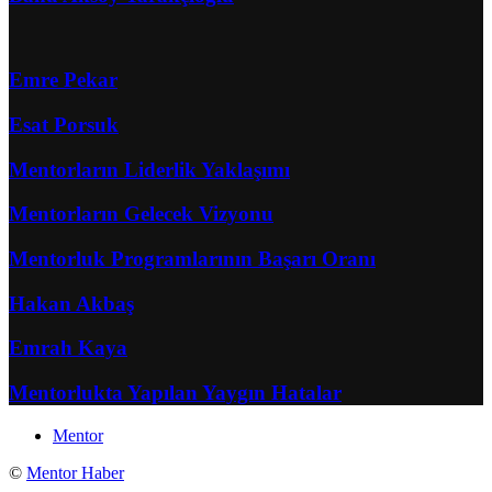
Emre Pekar
Esat Porsuk
Mentorların Liderlik Yaklaşımı
Mentorların Gelecek Vizyonu
Mentorluk Programlarının Başarı Oranı
Hakan Akbaş
Emrah Kaya
Mentorlukta Yapılan Yaygın Hatalar
Mentor
©
Mentor Haber