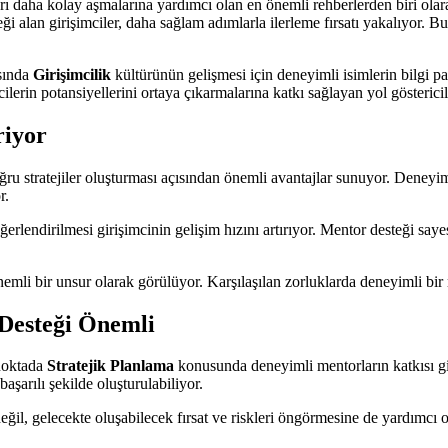
kları daha kolay aşmalarına yardımcı olan en önemli rehberlerden biri ola
ği alan girişimciler, daha sağlam adımlarla ilerleme fırsatı yakalıyor. 
asında
Girişimcilik
kültürünün gelişmesi için deneyimli isimlerin bilgi p
ilerin potansiyellerini ortaya çıkarmalarına katkı sağlayan yol göstericil
riyor
doğru stratejiler oluşturması açısından önemli avantajlar sunuyor. Deneyim
r.
eğerlendirilmesi girişimcinin gelişim hızını artırıyor. Mentor desteği sa
mli bir unsur olarak görülüyor. Karşılaşılan zorluklarda deneyimli bir 
 Desteği Önemli
 noktada
Stratejik Planlama
konusunda deneyimli mentorların katkısı gi
şarılı şekilde oluşturulabiliyor.
ğil, gelecekte oluşabilecek fırsat ve riskleri öngörmesine de yardımcı