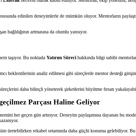
ri
Liderlik
becerisi olarak kabul ediliyor. Mentorlar, ekip yönetimi, ilet
 konusunda edinilen deneyimlerle de mümkün oluyor. Mentorların paylaştığ
ışan bağlılığının artmasına da olumlu yansıyor.
önem taşıyor. Bu noktada
Yatırım Süreci
hakkında bilgi sahibi mentorlar
cı beklentilerinin analiz edilmesi gibi süreçlerde mentor desteği girişim
reçlerini daha bilinçli yöneterek şirketlerini büyütme fırsatı yakalayabi
geçilmez Parçası Haline Geliyor
nemini her geçen gün artırıyor. Deneyim paylaşımına dayanan bu model 
kazanıyor.
 çözüm üretebilirken rekabet ortamında daha güçlü konuma gelebiliyor. B