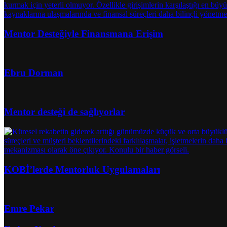
Mentor Desteğiyle Finansmana Erişim
Ebru Dorman
Mentor desteği de sağlıyorlar
KOBİ’lerde Mentorluk Uygulamaları
Emre Pekar