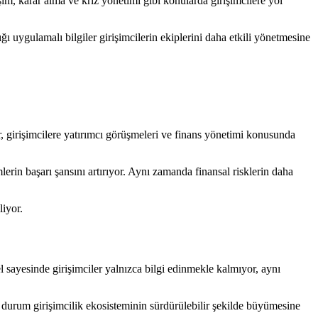
işim, karar alma ve kriz yönetimi gibi konularda girişimcilere yol
ı uygulamalı bilgiler girişimcilerin ekiplerini daha etkili yönetmesine
, girişimcilere yatırımcı görüşmeleri ve finans yönetimi konusunda
lerin başarı şansını artırıyor. Aynı zamanda finansal risklerin daha
liyor.
sayesinde girişimciler yalnızca bilgi edinmekle kalmıyor, aynı
u durum girişimcilik ekosisteminin sürdürülebilir şekilde büyümesine