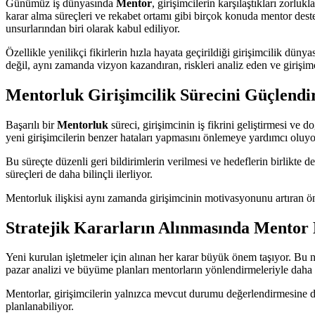
Günümüz iş dünyasında
Mentor
, girişimcilerin karşılaştıkları zorlu
karar alma süreçleri ve rekabet ortamı gibi birçok konuda mentor deste
unsurlarından biri olarak kabul ediliyor.
Özellikle yenilikçi fikirlerin hızla hayata geçirildiği girişimcilik düny
değil, aynı zamanda vizyon kazandıran, riskleri analiz eden ve girişimc
Mentorluk Girişimcilik Sürecini Güçlendi
Başarılı bir
Mentorluk
süreci, girişimcinin iş fikrini geliştirmesi ve 
yeni girişimcilerin benzer hataları yapmasını önlemeye yardımcı oluyo
Bu süreçte düzenli geri bildirimlerin verilmesi ve hedeflerin birlikte d
süreçleri de daha bilinçli ilerliyor.
Mentorluk ilişkisi aynı zamanda girişimcinin motivasyonunu artıran öne
Stratejik Kararların Alınmasında Mentor
Yeni kurulan işletmeler için alınan her karar büyük önem taşıyor. Bu
pazar analizi ve büyüme planları mentorların yönlendirmeleriyle daha ba
Mentorlar, girişimcilerin yalnızca mevcut durumu değerlendirmesine de
planlanabiliyor.