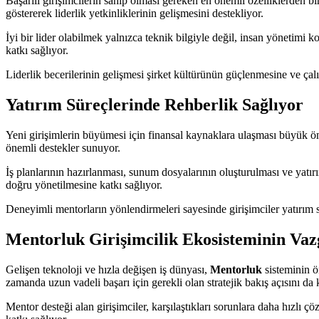
Başarılı girişimcilerin sahip olması gereken en önemli özelliklerden bi
göstererek liderlik yetkinliklerinin gelişmesini destekliyor.
İyi bir lider olabilmek yalnızca teknik bilgiyle değil, insan yönetimi
katkı sağlıyor.
Liderlik becerilerinin gelişmesi şirket kültürünün güçlenmesine ve çal
Yatırım Süreçlerinde Rehberlik Sağlıyor
Yeni girişimlerin büyümesi için finansal kaynaklara ulaşması büyük 
önemli destekler sunuyor.
İş planlarının hazırlanması, sunum dosyalarının oluşturulması ve yatırım
doğru yönetilmesine katkı sağlıyor.
Deneyimli mentorların yönlendirmeleri sayesinde girişimciler yatırım sü
Mentorluk Girişimcilik Ekosisteminin Vaz
Gelişen teknoloji ve hızla değişen iş dünyası,
Mentorluk
sisteminin ö
zamanda uzun vadeli başarı için gerekli olan stratejik bakış açısını da 
Mentor desteği alan girişimciler, karşılaştıkları sorunlara daha hızlı