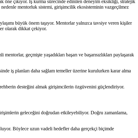
rak öne çıkıyor. İş kurma sürecinde edinilen deneyim eksikliği, stratejik
Bu nedenle mentorluk sistemi, girişimcilik ekosisteminin vazgeçilmez
aylaşımı büyük önem taşıyor. Mentorlar yalnızca tavsiye veren kişiler
er olarak dikkat çekiyor.
li mentorlar, geçmişte yaşadıkları başarı ve başarısızlıkları paylaşarak
yesinde iş planları daha sağlam temeller üzerine kurulurken karar alma
rehberin desteğini almak girişimcilerin özgüvenini güçlendiriyor.
rişimlerin geleceğini doğrudan etkileyebiliyor. Doğru zamanlama,
 oluyor. Böylece uzun vadeli hedefler daha gerçekçi biçimde