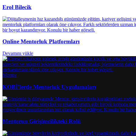
Erol Bilecik
Online Mentorluk Platformları
Devamını yükle
Mentor
KOBİ’lerde Mentorluk Uygulamaları
Mentorun Girişimcilikteki Rolü