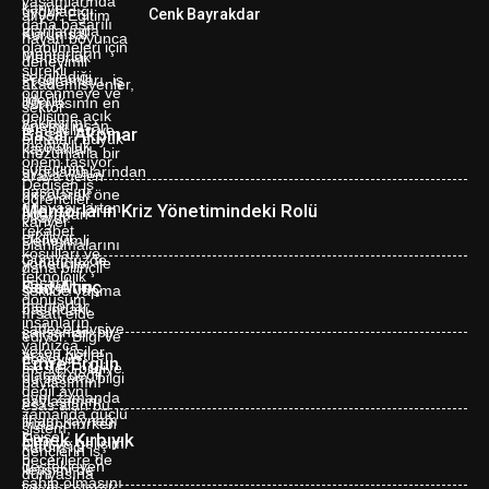
Cenk Bayrakdar
Başar Akpınar
Mentorların Kriz Yönetimindeki Rolü
Sait Atınç
Emre Ergun
Emek Kırbıyık