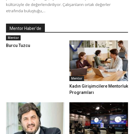
kültürüyle de değerlendiriliyor. Çalışanların ortak değerler
etrafında buluştuğu,...
Mentor Haber'de
Mentor
Burcu Tuzcu
Mentor
Kadın Girişimcilere Mentorluk
Programları